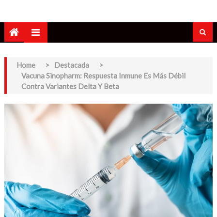
Home
>
Destacada
>
Vacuna Sinopharm: Respuesta Inmune Es Más Débil
Contra Variantes Delta Y Beta