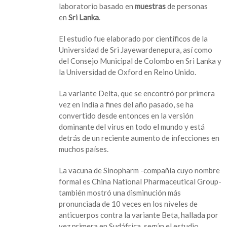
laboratorio basado en
muestras
de personas
respuesta
en
Sri Lanka
.
inmune
es
El estudio fue elaborado por científicos de la
más
Universidad de Sri Jayewardenepura, así como
débil
del Consejo Municipal de Colombo en Sri Lanka y
contra
la Universidad de Oxford en Reino Unido.
variantes
Delta
La variante Delta, que se encontró por primera
y
vez en India a fines del año pasado, se ha
Beta
convertido desde entonces en la versión
dominante del virus en todo el mundo y está
detrás de un reciente aumento de infecciones en
muchos países.
La vacuna de Sinopharm -compañía cuyo nombre
formal es China National Pharmaceutical Group-
también mostró una disminución más
pronunciada de 10 veces en los niveles de
anticuerpos contra la variante Beta, hallada por
vez primera en Sudáfrica, según el estudio,