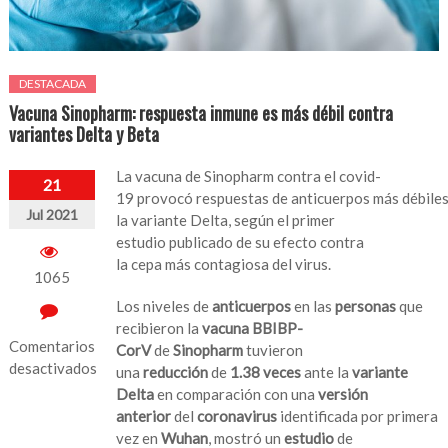
DESTACADA
Vacuna Sinopharm: respuesta inmune es más débil contra
variantes Delta y Beta
La vacuna de Sinopharm contra el covid-
21
19 provocó respuestas de anticuerpos más débile
Jul 2021
la variante Delta, según el primer
estudio publicado de su efecto contra
la cepa más contagiosa del virus.
1065
Los niveles de
anticuerpos
en las
personas
que
recibieron la
vacuna BBIBP-
Comentarios
CorV
de
Sinopharm
tuvieron
desactivados
una
reducción
de
1.38 veces
ante la
variante
Delta
en comparación con una
versión
en
anterior
del
coronavirus
identificada por primera
Vacuna
vez en
Wuhan
, mostró un
estudio
de
Sinopharm: