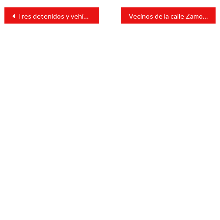
Navegación
Tres detenidos y vehiculos asegurados en presunto enfrentamiento en Alvarado
Vecinos de la calle Zamora se quejan por acumulación de basura
de
entradas