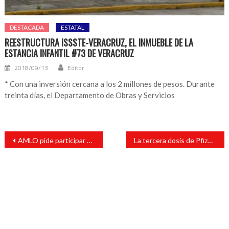
DESTACADA
ESTATAL
REESTRUCTURA ISSSTE-VERACRUZ, EL INMUEBLE DE LA
ESTANCIA INFANTIL #73 DE VERACRUZ
2018/09/13
Editor
* Con una inversión cercana a los 2 millones de pesos. Durante
treinta días, el Departamento de Obras y Servicios
Navegación
AMLO pide participar en consulta de revocación de mandato y terminar con guerra sucia
La tercera dosis de Pfizer eleva la inmunidad 10 veces, arroja un estudio en Israel
de
entradas