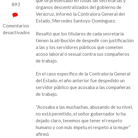
que se presentado en todas las secretarías y
893
órganos descentralizados del gobierno de
Veracruz, informó la Contralora General del
Estado, Mercedes Santoyo Domínguez.
Comentarios
desactivados
Resaltó que los titulares de cada secretaría
tienen la atribución de despedir con justificación
en
a las y los servidores públicos que cometen
Van
acoso laboral o sexual contra sus compañeros
40
de trabajo.
quejas
en
En el caso específico de la Contraloría General
contra
del Estado, el año anterior fue despedido un
de
servidor público que acosaba a las compañeras
funcionarios
de trabajo.
de
gobierno
“Acosaba a las muchachas, abusando de su nivel,
por
no está permitido, el señor gobernador lo ha
acoso
dejado claro, tenemos que tener el respeto
sexual
humano y con más ímpetu el respeto a la mujer”
y
afirmó
laboral: