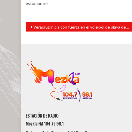
estudiantes
Navegación
Veracruz inicia con fuerza en el voleibol de playa de la Olimpiada Nacional
de
entradas
ESTACIÓN DE RADIO
Mezkla FM 104.7 | 98.1