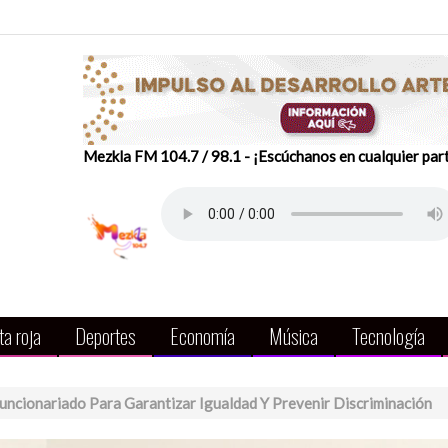
Mezkla FM 104.7 / 98.1 - ¡Escúchanos en cualquier par
a roja
Deportes
Economía
Música
Tecnología
uncionariado Para Garantizar Igualdad Y Prevenir Discriminación