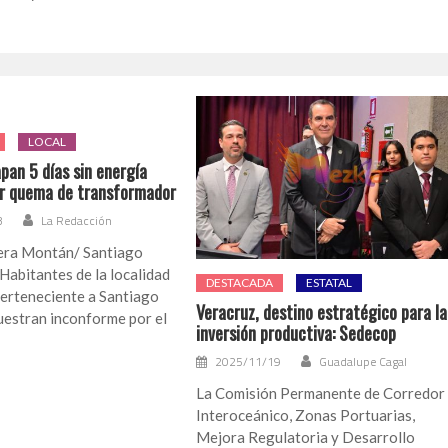
LOCAL
pan 5 días sin energía
or quema de transformador
3
La Redacción
era Montán/ Santiago
 Habitantes de la localidad
DESTACADA
ESTATAL
perteneciente a Santiago
Veracruz, destino estratégico para la
uestran inconforme por el
inversión productiva: Sedecop
2025/11/19
Guadalupe Cagal
La Comisión Permanente de Corredor
Interoceánico, Zonas Portuarias,
Mejora Regulatoria y Desarrollo