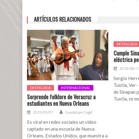
igualdad
y
prevenir
ARTÍCULOS RELACIONADOS
discriminación
DESTACADA
Cumple Sina
eléctrica p
2019/08/1
Sergio Herr
Tuxtla, Ver-
DESTACADA
INTERNACIONAL
de Sinapan 
Sorprende folklore de Veracruz a
Tuxtla, se m
estudiantes en Nueva Orleans
2025/05/07
Guadalupe Cagal
Es viral en redes sociales un video
captado en una escuela de Nueva
Orleans, Estados Unidos, que muestra a