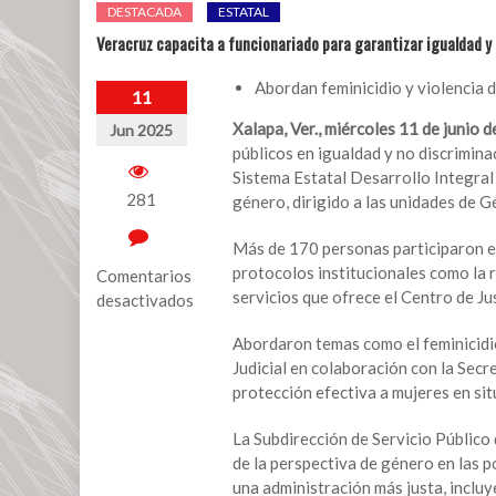
DESTACADA
ESTATAL
Veracruz capacita a funcionariado para garantizar igualdad y 
Abordan feminicidio y violencia d
11
Xalapa, Ver., miércoles 11 de junio d
Jun 2025
públicos en igualdad y no discrimina
Sistema Estatal Desarrollo Integral 
281
género, dirigido a las unidades de G
Más de 170 personas participaron en
protocolos institucionales como la ru
Comentarios
servicios que ofrece el Centro de Ju
desactivados
en
Abordaron temas como el feminicidi
Veracruz
Judicial en colaboración con la Sec
capacita
protección efectiva a mujeres en sit
a
funcionariado
La Subdirección de Servicio Público
para
de la perspectiva de género en las p
garantizar
una administración más justa, incluye