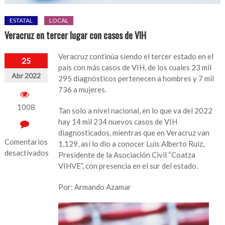
ESTATAL
LOCAL
Veracruz en tercer lugar con casos de VIH
Veracruz continúa siendo el tercer estado en el
25
país con más casos de VIH, de los cuales 23 mil
Abr 2022
295 diagnósticos pertenecen a hombres y 7 mil
736 a mujeres.
1008
Tan solo a nivel nacional, en lo que va del 2022
hay 14 mil 234 nuevos casos de VIH
diagnosticados, mientras que en Veracruz van
Comentarios
1,129, así lo dio a conocer Luis Alberto Ruiz,
desactivados
Presidente de la Asociación Civil “Coatza
VIHVE”, con presencia en el sur del estado.
en
Veracruz
Por: Armando Azamar
en
tercer
lugar
con