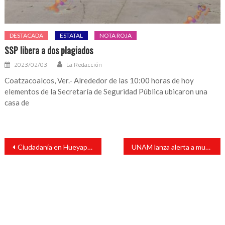
DESTACADA
ESTATAL
NOTA ROJA
SSP libera a dos plagiados
2023/02/03
La Redacción
Coatzacoalcos, Ver.- Alrededor de las 10:00 horas de hoy
elementos de la Secretaría de Seguridad Pública ubicaron una
casa de
Navegación
Ciudadanía en Hueyapan de Ocampo pide mejora en servicios de salud
UNAM lanza alerta a municipios que integran Reserva de la Biosfera de los Tuxtlas
de
entradas