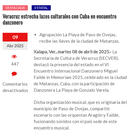
DESTACADA
ESTATAL
Veracruz estrecha lazos culturales con Cuba en encuentro
danzonero
Agrupación La Playa de Paso de Ovejas,
09
recibe las llaves de la ciudad de Matanzas.
Abr 2025
Xalapa, Ver., martes 08 de abril de 2025.-
La
Secretaría de Cultura de Veracruz (SECVER),
447
destacó la presencia del estado en el VI
Encuentro Internacional Danzonero Miguel
Failde in Memoriam 2025, celebrado en la ciudad
de Matanzas, Cuba, con la participación de
Comentarios
Danzonera La Playa de Gonzalo Varela.
desactivados
en
Dicha organización musical, que es originaria del
Veracruz
municipio de Paso de Ovejas, compartió
estrecha
escenario con las orquestas Aragón y Failde,
lazos
fusionando sonidos con el país sede de este
culturales
encuentro musical.