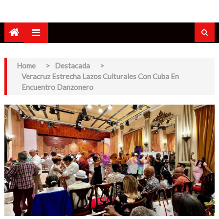
Home
>
Destacada
>
Veracruz Estrecha Lazos Culturales Con Cuba En
Encuentro Danzonero