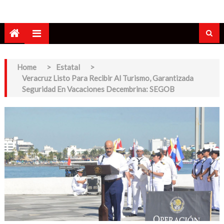
Home
>
Estatal
>
Veracruz Listo Para Recibir Al Turismo, Garantizada
Seguridad En Vacaciones Decembrina: SEGOB