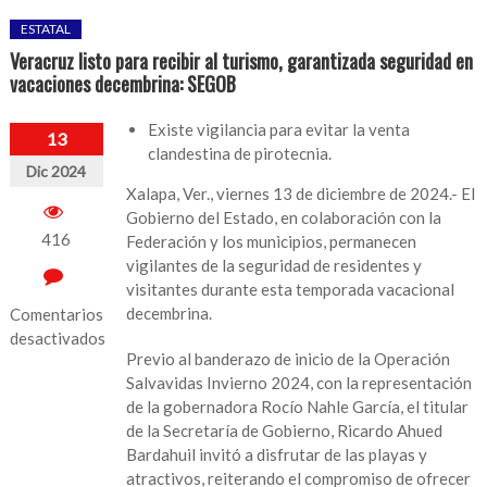
ESTATAL
Veracruz listo para recibir al turismo, garantizada seguridad en
vacaciones decembrina: SEGOB
Existe vigilancia para evitar la venta
13
clandestina de pirotecnia.
Dic 2024
Xalapa, Ver., viernes 13 de diciembre de 2024.- El
Gobierno del Estado, en colaboración con la
416
Federación y los municipios, permanecen
vigilantes de la seguridad de residentes y
visitantes durante esta temporada vacacional
decembrina.
Comentarios
desactivados
Previo al banderazo de inicio de la Operación
en
Salvavidas Invierno 2024, con la representación
Veracruz
de la gobernadora Rocío Nahle García, el titular
listo
de la Secretaría de Gobierno, Ricardo Ahued
para
Bardahuil invitó a disfrutar de las playas y
recibir
atractivos, reiterando el compromiso de ofrecer