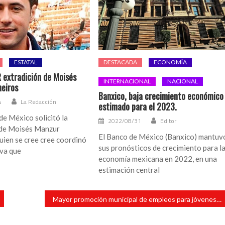
ESTATAL
DESTACADA
ECONOMÍA
R extradición de Moisés
INTERNACIONAL
NACIONAL
eiros
Banxico, baja crecimiento económico
4
La Redacción
estimado para el 2023.
de México solicitó la
2022/08/31
Editor
 de Moisés Manzur
El Banco de México (Banxico) mantuv
uien se cree cree coordinó
sus pronósticos de crecimiento para l
iva que
economía mexicana en 2022, en una
estimación central
Mayor promoción municipal de empleos para jóvenes, plantea diputada