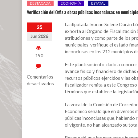
DESTACADA
ECONOMÍA
ESTATAL
Verificación del Orfis a obras públicas inconclusas en municip
La diputada Ivonne Selene Durán Ló
25
exhorta al Órgano de Fiscalización S
Jun 2026
atribuciones y como parte de los pro
municipales, verifique el estado fin
inconclusas en los 212 municipios d
190
Este planteamiento, dado a conocer 
avance físico y financiero de dichas 
Comentarios
recursos públicos ejercidos y las o
desactivados
fiscalizador remita a este Congreso 
términos que establece la legislación
en
Verificación
La vocal de la Comisión de Corredo
del
Económico señaló que en diversos mu
Orfis
públicas inconclusas que, habiendo r
a
el vigente, no han alcanzado su tota
obras
públicas
Reconoció que los proyectos inconclu