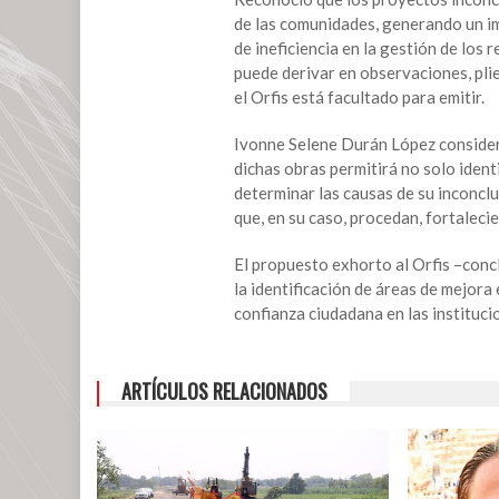
inconclusas
de las comunidades, generando un im
en
de ineficiencia en la gestión de los 
municipios,
puede derivar en observaciones, pli
propone
el Orfis está facultado para emitir.
diputada
Ivonne Selene Durán López consideró
dichas obras permitirá no solo identi
determinar las causas de su inconclu
que, en su caso, procedan, fortalecie
El propuesto exhorto al Orfis –concl
la identificación de áreas de mejora 
confianza ciudadana en las instituc
ARTÍCULOS RELACIONADOS