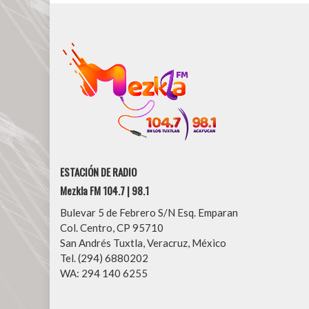
ESTACIÓN DE RADIO
Mezkla FM 104.7 | 98.1
Bulevar 5 de Febrero S/N Esq. Emparan
Col. Centro, CP 95710
San Andrés Tuxtla, Veracruz, México
Tel. (294) 6880202
WA: 294 140 6255