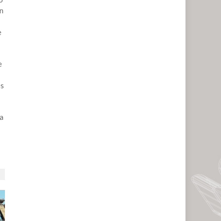
ón
e
e
es
 a