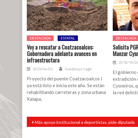
DESTACADA
ESTATAL
DESTACADA
Voy a rescatar a Coatzacoalcos:
Solicita PG
Gobernadora adelanta avances en
Manzur Cysn
infraestructura
2018/10/0
2025/04/02
Guadalupe Cagal
El gobierno 
Proyecto del puente Coatzacoalcos I
extradición
ya está listo e inicia este año. Se están
Cysneiros, q
rehabilitando carreteras y zona urbana
la red delict
Xalapa,
Navegación
Más apoyo institucional a deportistas, pide diputada
de
entradas