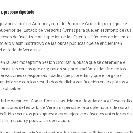
ios, propone diputada
pez presentó un Anteproyecto de Punto de Acuerdo por el que se
uperior del Estado de Veracruz (Orfis) para que, en el ámbito de sus
cesos de fiscalización superior de las Cuentas Públicas de los entes
anciero y administrativo de las obras públicas que se encuentren
el estado de Veracruz.
en la Decimoséptima Sesión Ordinaria, busca que se determine el
obras, las causas que originaron su paralización, el destino de los
bservaciones o responsabilidades que procedan y que el órgano
un informe con los resultados de dicha verificación en los plazos y
 aplicable.
r Interoceánico, Zonas Portuarias, Mejora Regulatoria y Desarrollo
nicipios del estado de Veracruz persiste la problemática de obras
ecibido recursos presupuestales en ejercicios fiscales anteriores o 
l terminación y puesta en operación.
sos afectan la infraestructura, los servicios públicos y el desarroll