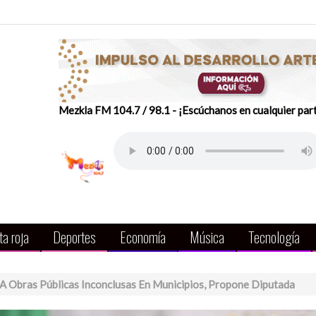
Mezkla FM 104.7 / 98.1 - ¡Escúchanos en cualquier par
a roja
Deportes
Economía
Música
Tecnología
s A Obras Públicas Inconclusas En Municipios, Propone Diputada