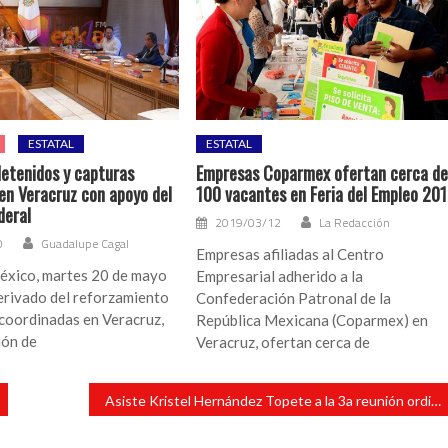
ESTATAL
ESTATAL
detenidos y capturas
Empresas Coparmex ofertan cerca d
 en Veracruz con apoyo del
100 vacantes en Feria del Empleo 20
deral
2019/03/12
La Redacción
0
Guadalupe Cagal
Empresas afiliadas al Centro
éxico, martes 20 de mayo
Empresarial adherido a la
erivado del reforzamiento
Confederación Patronal de la
coordinadas en Veracruz,
República Mexicana (Coparmex) en
ión de
Veracruz, ofertan cerca de
Asiste Kristel Hernández Topete a la 3a reunión ordinaria del Consejo Estatal de Población