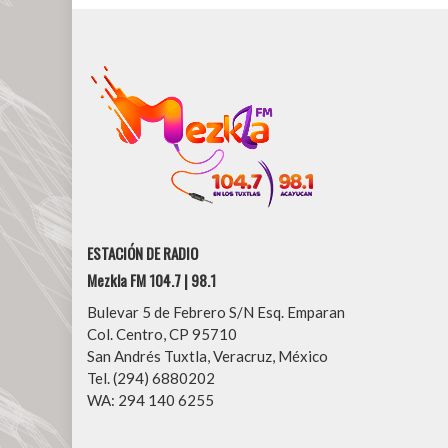
ESTACIÓN DE RADIO
Mezkla FM 104.7 | 98.1
Bulevar 5 de Febrero S/N Esq. Emparan
Col. Centro, CP 95710
San Andrés Tuxtla, Veracruz, México
Tel. (294) 6880202
WA: 294 140 6255