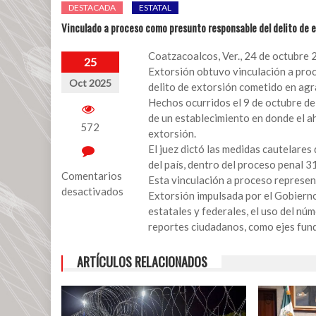
DESTACADA
ESTATAL
Vinculado a proceso como presunto responsable del delito de 
Coatzacoalcos, Ver., 24 de octubre 
25
Extorsión obtuvo vinculación a proc
Oct 2025
delito de extorsión cometido en agr
Hechos ocurridos el 9 de octubre del
de un establecimiento en donde el a
572
extorsión.
El juez dictó las medidas cautelares 
del país, dentro del proceso penal 
Comentarios
Esta vinculación a proceso represent
desactivados
Extorsión impulsada por el Gobierno
estatales y federales, el uso del n
en
reportes ciudadanos, como ejes funda
Vinculado
a
ARTÍCULOS RELACIONADOS
proceso
como
presunto
responsable