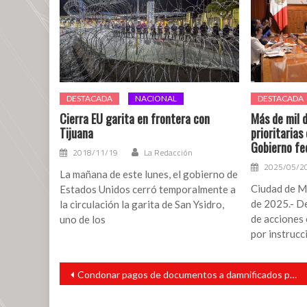
del
delito
de
extorsión
DESTACADA
NACIONAL
DESTACADA
Cierra EU garita en frontera con
Más de mil 
Tijuana
prioritarias
Gobierno fe
2018/11/19
La Redacción
2025/05/2
La mañana de este lunes, el gobierno de
Ciudad de M
Estados Unidos cerró temporalmente a
de 2025.- D
la circulación la garita de San Ysidro,
de acciones 
uno de los
por instrucc
Navegación
Condonar pagos de documentos a damnificados por lluvias, plantea diputado
de
entradas