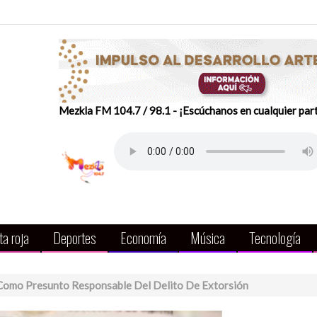
Mezkla FM 104.7 / 98.1 - ¡Escúchanos en cualquier par
a roja
Deportes
Economía
Música
Tecnología
Como Presunto Responsable Del Delito De Extorsión