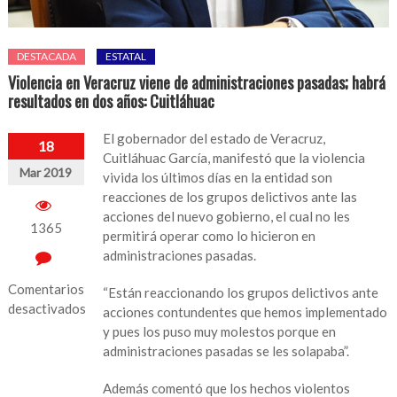
DESTACADA
ESTATAL
Violencia en Veracruz viene de administraciones pasadas; habrá
resultados en dos años: Cuitláhuac
El gobernador del estado de Veracruz,
18
Cuitláhuac García, manifestó que la violencia
Mar 2019
vivida los últimos días en la entidad son
reacciones de los grupos delictivos ante las
acciones del nuevo gobierno, el cual no les
1365
permitirá operar como lo hicieron en
administraciones pasadas.
Comentarios
“Están reaccionando los grupos delictivos ante
desactivados
acciones contundentes que hemos implementado
y pues los puso muy molestos porque en
en
administraciones pasadas se les solapaba”.
Violencia
en
Además comentó que los hechos violentos
Veracruz