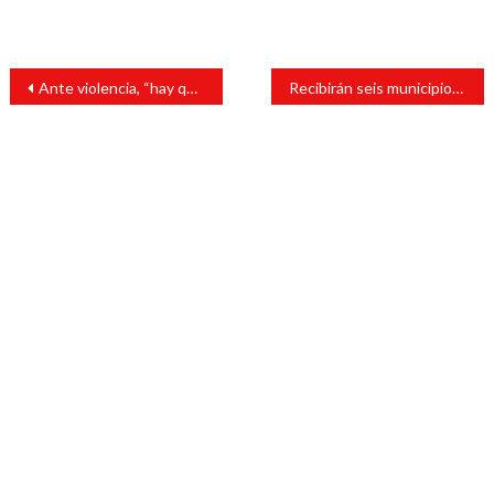
Navegación
Ante violencia, “hay que solidarizarse y apoyar a las autoridades”: Julen
Recibirán seis municipios de Veracruz 7.9 mdp del Seguro Catastrófico: Sedarpa
de
entradas