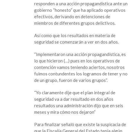
responden a una acción propagandística ante un
viene
gobierno “honesto” que ha aplicado operativos
de
efectivos, derivando en detenciones de
administraciones
miembros de diferentes grupos delictivos.
pasadas;
habrá
Así como que los resultados en materia de
resultados
seguridad se comenzarán a ver en dos años.
en
dos
“Implementaron una acción propagandística, es
años:
lo que hicieron (…) pues en los operativos de
Cuitláhuac
contención vamos teniendo aciertos, nosotros
fuimos contundentes los logramos de tener y no
de un grupo, fueron de varios grupos”.
“Yo claramente dije que el plan integral de
seguridad va a dar resultado en dos años
resultados una administración dijo que en seis
meses y mira cómo nos dejaron”
Para finalizar señaló que existe la suspicacia de
que la Fiscalía General del Estado tenía algún