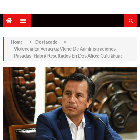
Home
>
Destacada
>
Violencia En Veracruz Viene De Administraciones
Pasadas; Habrá Resultados En Dos Años: Cuitláhuac