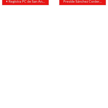
Registra PC de San Andrés Tuxtla más de 120 incendios esta temporada
Preside Sánchez Cordero reunión de seguridad en Veracruz
de
entradas