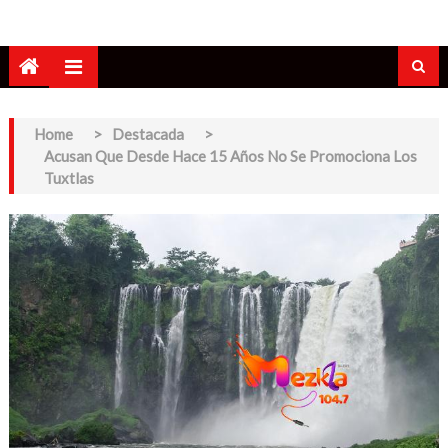
Home
>
Destacada
>
Acusan Que Desde Hace 15 Años No Se Promociona Los
Tuxtlas