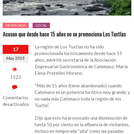
DESTACADA
LOCAL
Acusan que desde hace 15 años no se promociona Los Tuxtlas
La región de Los Tuxtlas no ha sido
17
promocionada turísticamente desde hace 15
May 2019
años, advirtió secretaria de la Asociación
Empresarial Gastronómica de Catemaco, María
Elena Pretellini Moreno.
1523
“Más de 15 años (tiene abandonado) cuando
Catemaco es un potencia turístico muy grande, y
Comentarios
no nada más Catemaco toda la región de los
desactivados
Tuxtla”.
en
Dijo que esto ha provocado una disminución de
Acusan
hasta 50 por ciento en la afluencia de visitantes,
que
incluso en temporada “alta” como las pasadas
desde