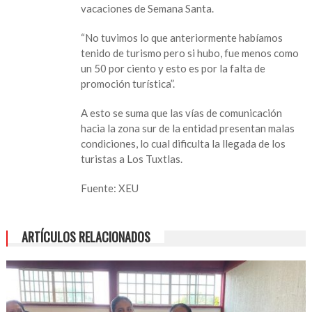
vacaciones de Semana Santa.
hace
15
“No tuvimos lo que anteriormente habíamos
años
tenido de turismo pero si hubo, fue menos como
no
un 50 por ciento y esto es por la falta de
se
promoción turística”.
promociona
Los
A esto se suma que las vías de comunicación
Tuxtlas
hacia la zona sur de la entidad presentan malas
condiciones, lo cual dificulta la llegada de los
turistas a Los Tuxtlas.
Fuente: XEU
ARTÍCULOS RELACIONADOS