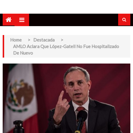
Home
>
Destacada
>
AMLO Aclara Que López-Gatell No Fue Hospitalizado
De Nuevo