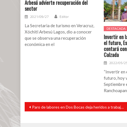
Arbesú advierte recuperación del
sector
2021/09/27
Editor
La Secretaria de turismo en Veracruz,
DESTACADA
Xóchitl Arbesú Lagos, dio a conocer
Invertir en 
que se observa una recuperación
el futuro, 
económica en el
contará con
Calzada
2022/05/2
“Invertir en 
futuro, hoy 
Septiembre 
Ranchoapan
Navegación
Paro de labores en Dos Bocas deja heridos a trabajadores de ICA
de
entradas