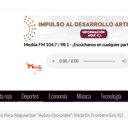
Mezkla FM 104.7 / 98.1 - ¡Escúchanos en cualquier par
a roja
Deportes
Economía
Música
Tecnología
 Para Regularizar “autos Chocolate”; Inicia En Frontera Con EU