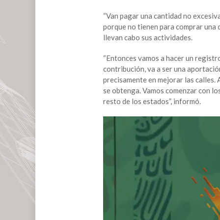
regularizar
“autos
“Van pagar una cantidad no excesiva,
chocolate”;
porque no tienen para comprar una ca
inicia
llevan cabo sus actividades.
en
frontera
“Entonces vamos a hacer un registro,
con
contribución, va a ser una aportación
EU
precisamente en mejorar las calles. 
se obtenga. Vamos comenzar con los
resto de los estados”, informó.