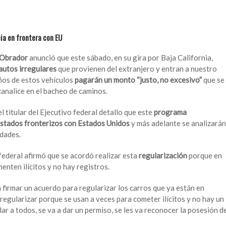
ia en frontera con EU
 Obrador
anunció que este sábado, en su gira por Baja California,
autos irregulares
que provienen del extranjero y entran a nuestro
eños de estos vehículos
pagarán un monto “justo, no excesivo”
que se
canalice en el bacheo de caminos.
l titular del Ejecutivo federal detallo que este
programa
estados fronterizos con Estados Unidos
y más adelante se analizarán
idades.
federal afirmó que se acordó realizar esta
regularización
porque en
enten ilícitos y no hay registros.
a firmar un acuerdo para regularizar los carros que ya están en
 regularizar porque se usan a veces para cometer ilícitos y no hay un
ar a todos, se va a dar un permiso, se les va reconocer la posesión d