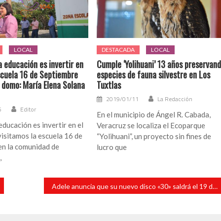
LOCAL
DESTACADA
LOCAL
la educación es invertir en
Cumple ‘Yolihuani’ 13 años preservan
Escuela 16 de Septiembre
especies de fauna silvestre en Los
 domo: María Elena Solana
Tuxtlas
2019/01/11
La Redacción
5
Editor
En el municipio de Ángel R. Cabada,
educación es invertir en el
Veracruz se localiza el Ecoparque
visitamos la escuela 16 de
“Yolihuani”, un proyecto sin fines de
en la comunidad de
lucro que
,
Adele anuncia que su nuevo disco «30» saldrá el 19 de noviembre