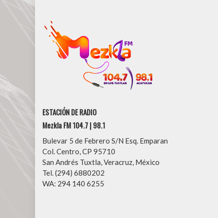
ESTACIÓN DE RADIO
Mezkla FM 104.7 | 98.1
Bulevar 5 de Febrero S/N Esq. Emparan
Col. Centro, CP 95710
San Andrés Tuxtla, Veracruz, México
Tel. (294) 6880202
WA: 294 140 6255