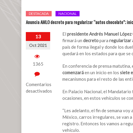
DESTACADA
NACIONAL
Anuncia AMLO decreto para regularizar “autos chocolate”; inic
El
presidente Andrés Manuel López
13
firmará un
decreto
para
regularizar
Oct 2021
país de forma ilegal y donde los du
quedará en los estados para que se 
1365
En conferencia de prensa matutina, e
comenzará
en un inicio en los
siete 
mecanismos para el resto de las ent
Comentarios
desactivados
En Palacio Nacional, el Mandatario 
ocasiones, en estos vehículos se com
en
Anuncia
“Les adelanto, el fin de semana voy 
AMLO
México, carros irregulares, se van a
decreto
registro. Entonces los vamos a regul
para
vehículo.