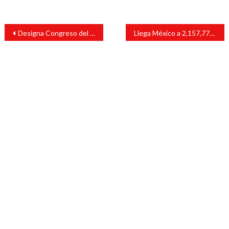
Navegación
Designa Congreso del Estado a quienes gobernarán Chontla y Zozocolco
Llega México a 2,157,771 casos positivos de COVID-19
de
entradas