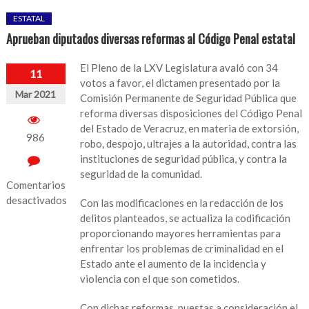
ESTATAL
Aprueban diputados diversas reformas al Código Penal estatal
El Pleno de la LXV Legislatura avaló con 34
11
votos a favor, el dictamen presentado por la
Mar 2021
Comisión Permanente de Seguridad Pública que
reforma diversas disposiciones del Código Penal
del Estado de Veracruz, en materia de extorsión,
986
robo, despojo, ultrajes a la autoridad, contra las
instituciones de seguridad pública, y contra la
seguridad de la comunidad.
Comentarios
desactivados
Con las modificaciones en la redacción de los
delitos planteados, se actualiza la codificación
en
proporcionando mayores herramientas para
Aprueban
enfrentar los problemas de criminalidad en el
diputados
Estado ante el aumento de la incidencia y
diversas
violencia con el que son cometidos.
reformas
al
Con dichas reformas, puestas a consideración el