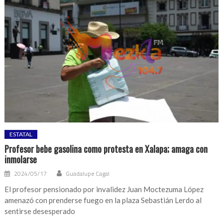
ESTATAL
Profesor bebe gasolina como protesta en Xalapa; amaga con
inmolarse
2024/05/17
Guadalupe Cagal
El profesor pensionado por invalidez Juan Moctezuma López
amenazó con prenderse fuego en la plaza Sebastián Lerdo al
sentirse desesperado