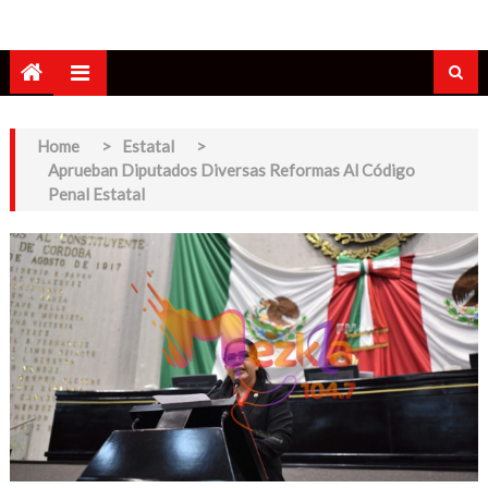
Home
>
Estatal
>
Aprueban Diputados Diversas Reformas Al Código
Penal Estatal