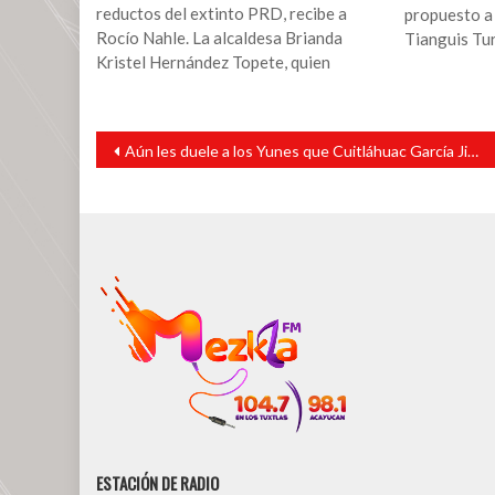
reductos del extinto PRD, recibe a
propuesto a
Rocío Nahle. La alcaldesa Brianda
Tianguis Tur
Kristel Hernández Topete, quien
Navegación
Aún les duele a los Yunes que Cuitláhuac García Jiménez les haya ganado la gubernatura: Gómez Cazarín
de
entradas
ESTACIÓN DE RADIO