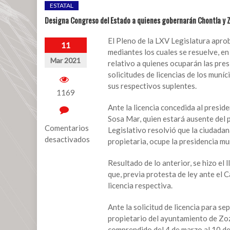
ESTATAL
Designa Congreso del Estado a quienes gobernarán Chontla y 
El Pleno de la LXV Legislatura apro
11
mediantes los cuales se resuelve, en 
Mar 2021
relativo a quienes ocuparán las pre
solicitudes de licencias de los muní
sus respectivos suplentes.
1169
Ante la licencia concedida al presi
Sosa Mar, quien estará ausente del 
Comentarios
Legislativo resolvió que la ciudada
desactivados
propietaria, ocupe la presidencia mun
en
Resultado de lo anterior, se hizo el 
Designa
que, previa protesta de ley ante el 
Congreso
licencia respectiva.
del
Estado
Ante la solicitud de licencia para s
a
propietario del ayuntamiento de Zo
quienes
comprendido del 4 de marzo al 10 de 