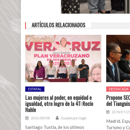
ARTÍCULOS RELACIONADOS
ESTATAL
DESTACADA
Las mujeres al poder, en equidad e
Propone SEC
igualdad, otro logro de la 4T: Rocío
del Tianguis
Nahle
2019/01/2
2024/09/09
Guadalupe Cagal
Madrid, Espa
Santiago Tuxtla, de los últimos
Turismo y C