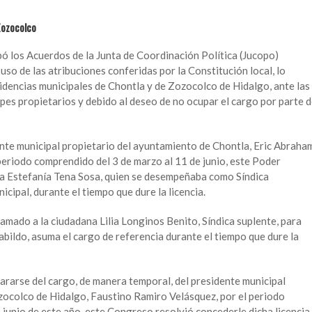
Zozocolco
bó los Acuerdos de la Junta de Coordinación Política (Jucopo)
uso de las atribuciones conferidas por la Constitución local, lo
sidencias municipales de Chontla y de Zozocolco de Hidalgo, ante las
cipes propietarios y debido al deseo de no ocupar el cargo por parte 
dente municipal propietario del ayuntamiento de Chontla, Eric Abraha
periodo comprendido del 3 de marzo al 11 de junio, este Poder
na Estefanía Tena Sosa, quien se desempeñaba como Síndica
icipal, durante el tiempo que dure la licencia.
llamado a la ciudadana Lilia Longinos Benito, Síndica suplente, para
Cabildo, asuma el cargo de referencia durante el tiempo que dure la
epararse del cargo, de manera temporal, del presidente municipal
zocolco de Hidalgo, Faustino Ramiro Velásquez, por el periodo
junio de este año, este Congreso resolvió concederle dicha licencia 