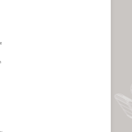
de
m
y,