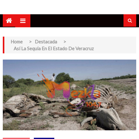
Home
>
Destacada
>
Así La Sequía En El Estado De Veracruz