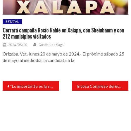
ESTATAL
Cerrará campaña Rocío Nahle en Xalapa, con Sheinbaum y con
212 municipios visitados
2024/05/20
Guadalupe Cagal
Orizaba, Ver., lunes 20 de mayo de 2024.- El próximo sábado 25
de mayo al mediodía, la candidata a la
Navegación
“Lo importante es la seguridad de los sanandrescanos y nuestros policías”: Tavo Pérez
Invoca Congreso derechos laborales y defensa de la Patria
de
entradas