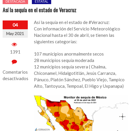
DESTACADA
ESTATAL
Así la sequía en el estado de Veracruz
Así la sequía en el estado de #Veracruz:
04
Con información del Servicio Meteorológico
May 2021
Nacional hasta el 30 de abril, se tienen las
siguientes categorías:
1391
107 municipios anormalmente secos
28 municipios sequía moderada
12 municipios sequía severa ( Chalma,
Comentarios
Chiconamel, Hidalgotitlán, Jesús Carranza,
desactivados
Pánuco, Platón Sánchez, Pueblo Viejo, Tampico
Alto, Tantoyuca, Tempoal, El Higo y Uxpanapa)
en
Así
la
sequía
en
el
estado