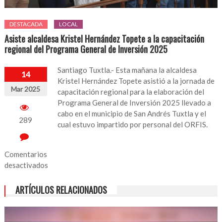
DESTACADA
LOCAL
Asiste alcaldesa Kristel Hernández Topete a la capacitación
regional del Programa General de Inversión 2025
Santiago Tuxtla.- Esta mañana la alcaldesa
14
Kristel Hernández Topete asistió a la jornada de
Mar 2025
capacitación regional para la elaboración del
Programa General de Inversión 2025 llevado a
cabo en el municipio de San Andrés Tuxtla y el
289
cual estuvo impartido por personal del ORFIS.
Comentarios
desactivados
en
ARTÍCULOS RELACIONADOS
Asiste
alcaldesa
Kristel