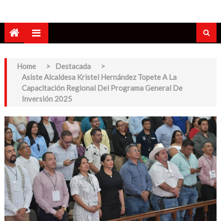
Home
>
Destacada
>
Asiste Alcaldesa Kristel Hernández Topete A La
Capacitación Regional Del Programa General De
Inversión 2025