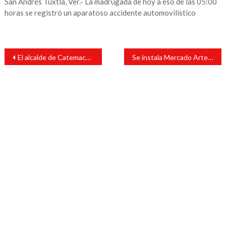
San Andrés Tuxtla, Ver.- La madrugada de hoy a eso de las 05:00
horas se registró un aparatoso accidente automovilístico
Navegación
El alcalde de Catemaco asiste a la capacitación regional para la elaboración del Programa General de Inversión 2025
Se instala Mercado Artesanal y Gastronómico bajo el Palacio Municipal de Santiago Tuxtla
de
entradas