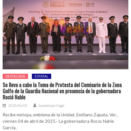
Hernández
Topete
a
la
capacitación
regional
del
Programa
General
de
Inversión
2025
DESTACADA
ESTATAL
Se lleva a cabo la Toma de Protesta del Comisario de la Zona
Golfo de la Guardia Nacional en presencia de la gobernadora
Roció Nahle
2025/04/05
Guadalupe Cagal
Recibe metopa, emblema de la Unidad. Emiliano Zapata, Ver.,
viernes 04 de abril de 2025.- La gobernadora Rocío Nahle
García,