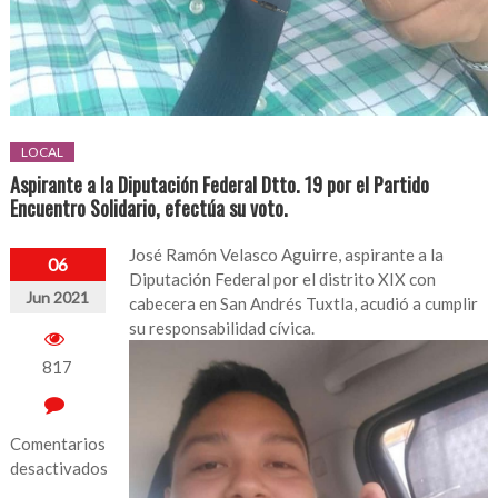
LOCAL
Aspirante a la Diputación Federal Dtto. 19 por el Partido
Encuentro Solidario, efectúa su voto.
José Ramón Velasco Aguirre, aspirante a la
06
Diputación Federal por el distrito XIX con
Jun 2021
cabecera en San Andrés Tuxtla, acudió a cumplir
su responsabilidad cívica.
817
Comentarios
desactivados