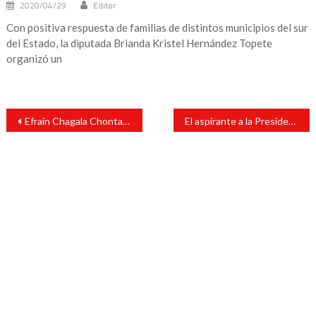
2020/04/29
Editor
Con positiva respuesta de familias de distintos municipios del sur
del Estado, la diputada Brianda Kristel Hernández Topete
organizó un
Navegación
Efraín Chagala Chontal, candidato a la presidencia municipal de San Andrés Tuxtla por Fuerza por México emitió su voto
El aspirante a la Presidencia Municipal de San Andrés Tuxtla por el partido Todos por Veracruz, realizó su sufragio
de
entradas