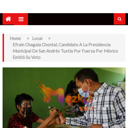
Home
>
Local
>
Efraín Chagala Chontal, Candidato A La Presidencia
Municipal De San Andrés Tuxtla Por Fuerza Por México
Emitió Su Voto