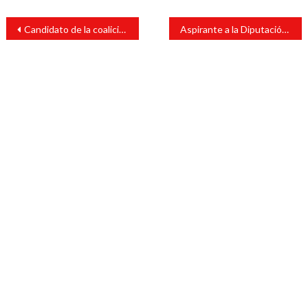
Navegación
Candidato de la coalición Va por Cabada realizó su sufragio acompañado de su papá.
Aspirante a la Diputación Federal Dtto. 19 por el Partido Encuentro Solidario, efectúa su voto.
de
entradas