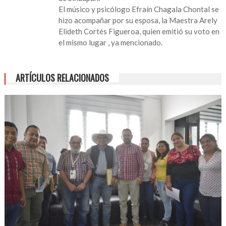
candidato
El músico y psicólogo Efraín Chagala Chontal se
a
hizo acompañar por su esposa, la Maestra Arely
la
Elideth Cortés Figueroa, quien emitió su voto en
presidencia
el mismo lugar , ya mencionado.
municipal
de
San
ARTÍCULOS RELACIONADOS
Andrés
Tuxtla
por
Fuerza
por
México
emitió
su
voto