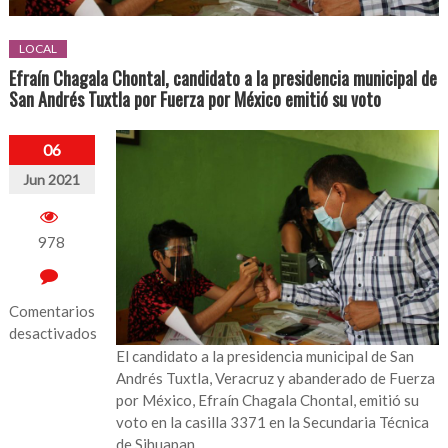
LOCAL
Efraín Chagala Chontal, candidato a la presidencia municipal de
San Andrés Tuxtla por Fuerza por México emitió su voto
06
Jun 2021
978
Comentarios
desactivados
El candidato a la presidencia municipal de San
en
Andrés Tuxtla, Veracruz y abanderado de Fuerza
Efraín
por México, Efraín Chagala Chontal, emitió su
Chagala
voto en la casilla 3371 en la Secundaria Técnica
Chontal,
de Sihuapan.