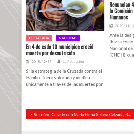
Renuncian 4
la Comisión
Humanos
2019/11/1
Ante la desi
DESTACADA
NACIONAL
Ibarra como 
En 4 de cada 10 municipios creció
Nacional de
muerte por desnutrición
(CNDH), cua
2018/12/17
La Redacción
Si la estrategia de la Cruzada contra el
Hambre fuera valorada y medida
únicamente a través de las muertes por
Navegación
Se reúne Cazarín con María Elena Solana Calzada, Roberto Enríquez y Rafael Fararoni Magaña
de
entradas