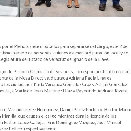
 por el Pleno a siete diputados para separarse del cargo, este 2 de
l mismo número de personas, quienes asumen la diputación local y se
Legislatura del Estado de Veracruz de Ignacio de la Llave.
egundo Periodo Ordinario de Sesiones, correspondiente al tercer añ
identa de la Mesa Directiva, diputada Adriana Paola Linares
y a los ciudadanos Karla Verónica González Cruz y Adrián González
mente, a María de Jesús Martínez Díaz y Raymundo Andrade Rivera,
men Mariana Pérez Hernández, Daniel Pérez Pacheco, Héctor Manu
anilla, que ocupan el cargo mientras dura la licencia de los
ía Esther López Callejas, Eric Domínguez Vázquez, José Manuel
ez Pellico, respectivamente.