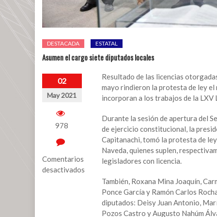
DESTACADA
ESTATAL
Asumen el cargo siete diputados locales
Resultado de las licencias otorgadas
02
mayo rindieron la protesta de ley e
May 2021
incorporan a los trabajos de la LXV 
Durante la sesión de apertura del S
978
de ejercicio constitucional, la pres
Capitanachi, tomó la protesta de le
Naveda, quienes suplen, respectiva
Comentarios
legisladores con licencia.
desactivados
También, Roxana Mina Joaquín, Car
en
Ponce García y Ramón Carlos Rocha M
Asumen
diputados: Deisy Juan Antonio, Mar
el
Pozos Castro y Augusto Nahúm Álvar
cargo