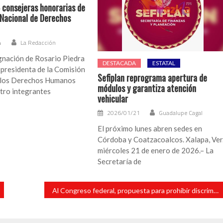
 consejeras honorarias de
 Nacional de Derechos
4
La Redacción
gnación de Rosario Piedra
DESTACADA
ESTATAL
presidenta de la Comisión
Sefiplan reprograma apertura de
 los Derechos Humanos
módulos y garantiza atención
tro integrantes
vehicular
2026/01/21
Guadalupe Cagal
El próximo lunes abren sedes en
Córdoba y Coatzacoalcos. Xalapa, Ver.
miércoles 21 de enero de 2026.– La
Secretaría de
Al Congreso federal, propuesta para prohibir discriminación por ejercer alguna profesión