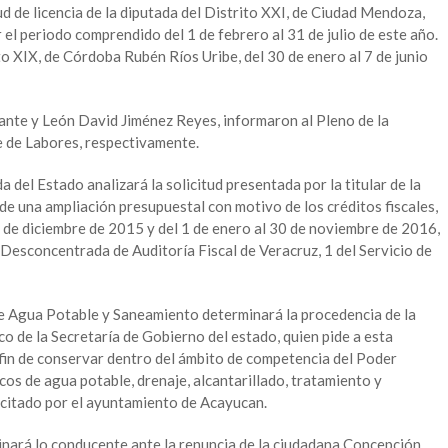
tud de licencia de la diputada del Distrito XXI, de Ciudad Mendoza,
el periodo comprendido del 1 de febrero al 31 de julio de este año.
ito XIX, de Córdoba Rubén Ríos Uribe, del 30 de enero al 7 de junio
ante y León David Jiménez Reyes, informaron al Pleno de la
 de Labores, respectivamente.
el Estado analizará la solicitud presentada por la titular de la
ide una ampliación presupuestal con motivo de los créditos fiscales,
 de diciembre de 2015 y del 1 de enero al 30 de noviembre de 2016,
Desconcentrada de Auditoría Fiscal de Veracruz, 1 del Servicio de
e Agua Potable y Saneamiento determinará la procedencia de la
ico de la Secretaría de Gobierno del estado, quien pide a esta
fin de conservar dentro del ámbito de competencia del Poder
icos de agua potable, drenaje, alcantarillado, tratamiento y
licitado por el ayuntamiento de Acayucan.
nará lo conducente ante la renuncia de la ciudadana Concepción