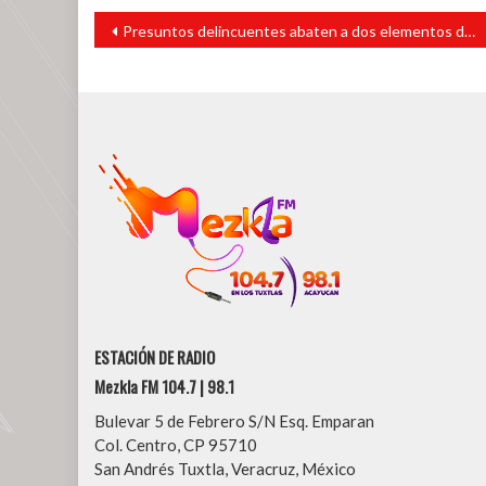
Navegación
Presuntos delincuentes abaten a dos elementos de la SSP
de
entradas
ESTACIÓN DE RADIO
Mezkla FM 104.7 | 98.1
Bulevar 5 de Febrero S/N Esq. Emparan
Col. Centro, CP 95710
San Andrés Tuxtla, Veracruz, México