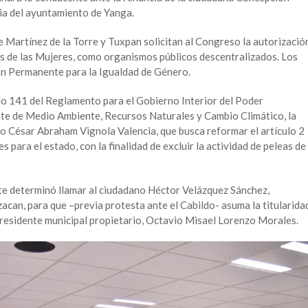
ia del ayuntamiento de Yanga.
e Martínez de la Torre y Tuxpan solicitan al Congreso la autorizació
es de las Mujeres, como organismos públicos descentralizados. Los
ón Permanente para la Igualdad de Género.
ulo 141 del Reglamento para el Gobierno Interior del Poder
nte de Medio Ambiente, Recursos Naturales y Cambio Climático, la
no César Abraham Vignola Valencia, que busca reformar el artículo 2
s para el estado, con la finalidad de excluir la actividad de peleas de
te determinó llamar al ciudadano Héctor Velázquez Sánchez,
acan, para que –previa protesta ante el Cabildo- asuma la titularida
 presidente municipal propietario, Octavio Misael Lorenzo Morales.