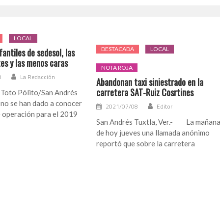
LOCAL
DESTACADA
LOCAL
fantiles de sedesol, las
tes y las menos caras
NOTA ROJA
0
La Redacción
Abandonan taxi siniestrado en la
carretera SAT-Ruiz Cosrtines
 Toto Pólito/San Andrés
 no se han dado a conocer
2021/07/08
Editor
e operación para el 2019
San Andrés Tuxtla, Ver.- La mañan
de hoy jueves una llamada anónimo
reportó que sobre la carretera