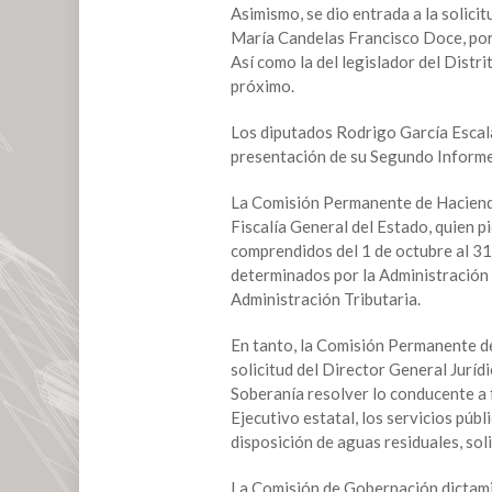
Asimismo, se dio entrada a la solici
licencia
María Candelas Francisco Doce, por 
a
Así como la del legislador del Distr
tres
próximo.
presidentes
municipales
Los diputados Rodrigo García Escal
presentación de su Segundo Informe
La Comisión Permanente de Hacienda d
Fiscalía General del Estado, quien p
comprendidos del 1 de octubre al 31
determinados por la Administración 
Administración Tributaria.
En tanto, la Comisión Permanente d
solicitud del Director General Juríd
Soberanía resolver lo conducente a 
Ejecutivo estatal, los servicios públ
disposición de aguas residuales, so
La Comisión de Gobernación dictami