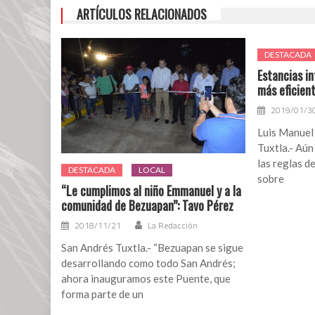
ARTÍCULOS RELACIONADOS
DESTACADA
Estancias in
más eficien
2019/01/3
Luis Manuel
Tuxtla.- Aún
las reglas d
DESTACADA
LOCAL
sobre
“Le cumplimos al niño Emmanuel y a la
comunidad de Bezuapan”: Tavo Pérez
2018/11/21
La Redacción
San Andrés Tuxtla.- “Bezuapan se sigue
desarrollando como todo San Andrés;
ahora inauguramos este Puente, que
forma parte de un