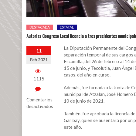
DESTACADA
ESTATAL
Autoriza Congreso Local licencia a tres presidentes municipal
La Diputación Permanente del Congre
11
separación temporal de sus cargos 
Feb 2021
Escamilla, del 26 de febrero al 14 de
15 de junio, y Tecolutla, Juan Ángel 
casos, del año en curso.
1115
Además, fue turnada a la Junta de Co
municipal de Atzalan, José Homero 
Comentarios
10 de junio de 2021.
desactivados
También, fue aprobada la licencia d
en
Garibay, quien se ausentará por un p
Autoriza
este año.
Congreso
Local