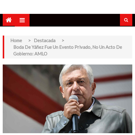
Home
>
Destacada
>
Boda De Yáñez Fue Un Evento Privado, No Un Acto De
Gobierno: AMLO