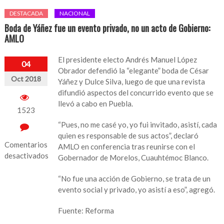
DESTACADA
NACIONAL
Boda de Yáñez fue un evento privado, no un acto de Gobierno:
AMLO
El presidente electo Andrés Manuel López
04
Obrador defendió la “elegante” boda de César
Oct 2018
Yáñez y Dulce Silva, luego de que una revista
difundió aspectos del concurrido evento que se
llevó a cabo en Puebla.
1523
“Pues, no me casé yo, yo fui invitado, asistí, cada
quien es responsable de sus actos”, declaró
Comentarios
AMLO en conferencia tras reunirse con el
desactivados
Gobernador de Morelos, Cuauhtémoc Blanco.
en
“No fue una acción de Gobierno, se trata de un
Boda
evento social y privado, yo asistí a eso”, agregó.
de
Yáñez
Fuente: Reforma
fue