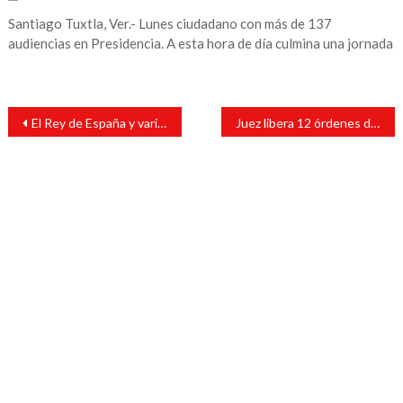
Santiago Tuxtla, Ver.- Lunes ciudadano con más de 137
audiencias en Presidencia. A esta hora de día culmina una jornada
Navegación
El Rey de España y varios presidentes confirman asistencia a toma de posesión de AMLO
Juez libera 12 órdenes de aprehensión contra ex funcionarios de Duarte
de
entradas