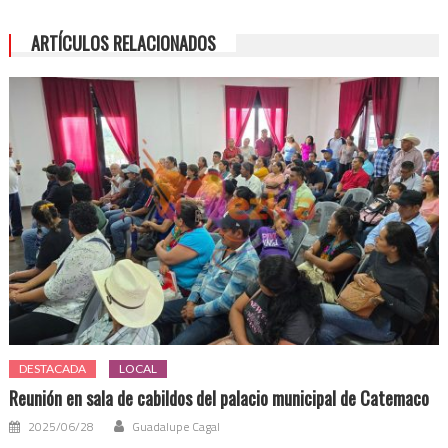
un
evento
ARTÍCULOS RELACIONADOS
privado,
no
un
acto
de
Gobierno:
AMLO
DESTACADA
LOCAL
Reunión en sala de cabildos del palacio municipal de Catemaco
2025/06/28
Guadalupe Cagal