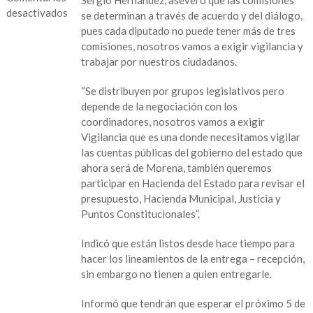
Sergio Hernández, aseveró que las comisiones
desactivados
se determinan a través de acuerdo y del diálogo,
pues cada diputado no puede tener más de tres
en
comisiones, nosotros vamos a exigir vigilancia y
Buscarán
trabajar por nuestros ciudadanos.
próximos
diputados
“Se distribuyen por grupos legislativos pero
panistas
depende de la negociación con los
comisiones
coordinadores, nosotros vamos a exigir
de
Vigilancia que es una donde necesitamos vigilar
Vigilancia
las cuentas públicas del gobierno del estado que
y
ahora será de Morena, también queremos
Hacienda
participar en Hacienda del Estado para revisar el
presupuesto, Hacienda Municipal, Justicia y
Puntos Constitucionales”.
Indicó que están listos desde hace tiempo para
hacer los lineamientos de la entrega – recepción,
sin embargo no tienen a quien entregarle.
Informó que tendrán que esperar el próximo 5 de