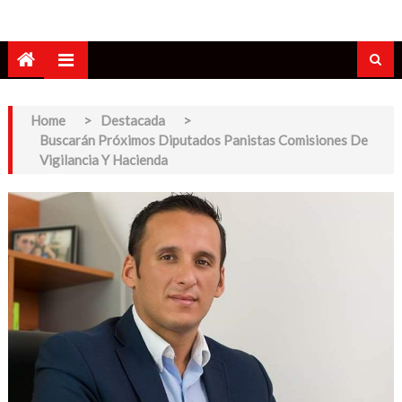
Home
>
Destacada
>
Buscarán Próximos Diputados Panistas Comisiones De
Vigilancia Y Hacienda