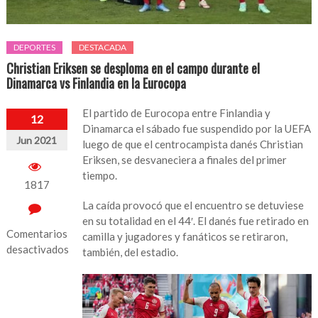
DEPORTES
DESTACADA
Christian Eriksen se desploma en el campo durante el
Dinamarca vs Finlandia en la Eurocopa
El partido de Eurocopa entre Finlandia y
12
Dinamarca el sábado fue suspendido por la UEFA
Jun 2021
luego de que el centrocampista danés Christian
Eriksen, se desvaneciera a finales del primer
tiempo.
1817
La caída provocó que el encuentro se detuviese
en su totalidad en el 44′. El danés fue retirado en
Comentarios
camilla y jugadores y fanáticos se retiraron,
desactivados
también, del estadio.
en
Christian
Eriksen