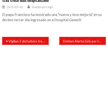
tras trece días hospitalizado
2025/02/26
Guadalupe Cagal
El papa Francisco ha mostrado una "nueva y leve mejoría" en su
décimo tercer día ingresado en el hospital Gemelli
Navegación
Vigilan 2 disturbios tropicales; uno en el Golfo de México y otro en el Pacífico
Emiten Alerta Gris por temporal lluvioso en Veracruz
de
entradas