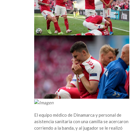
se
desploma
en
el
campo
durante
el
Dinamarca
vs
Finlandia
en
la
Eurocopa
El equipo médico de Dinamarca y personal de
asistencia sanitaria con una camilla se acercaron
corriendo a la banda, y al jugador se le realizó