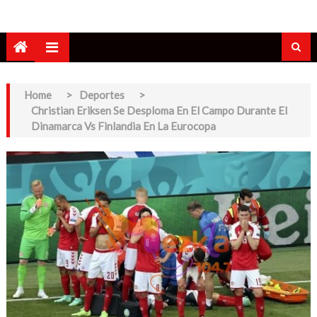
Home
>
Deportes
>
Christian Eriksen Se Desploma En El Campo Durante El
Dinamarca Vs Finlandia En La Eurocopa