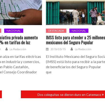
NACIONAL
DESTACADA
NACIONAL
iciativa privada aumento
IMSS listo para atender a 25 millone
% en tarifas de luz
mexicanos del Seguro Popular
0
La Redacción
2019/03/15
La Redacción
n alza en tarifas eléctricas
El Instituto Mexicano del Seguro Soci
 en industria y comercios,
(IMSS) está listo para recibir a la part
an Pablo Castañón,
de beneficiarios del Seguro Popular
del Consejo Coordinador
que
Dos coleguitas se dieron duro en Catemaco