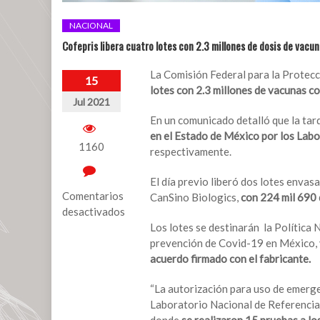
NACIONAL
Cofepris libera cuatro lotes con 2.3 millones de dosis de vac
La Comisión Federal para la Protecc
15
lotes con 2.3 millones de vacunas c
Jul 2021
En un comunicado detalló que la tar
en el Estado de México por los Lab
1160
respectivamente.
El día previo liberó dos lotes enva
Comentarios
CanSino Biologics,
con 224 mil 690 
desactivados
Los lotes se destinarán la Política
en
prevención de Covid-19 en México,
Cofepris
acuerdo firmado con el fabricante.
libera
cuatro
“La autorización para uso de emerge
lotes
Laboratorio Nacional de Referencia 
con