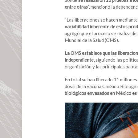
donde
se realizaron 15 pruebas a lo
2.3
entre otras”,
mencionó la dependenci
millones
de
“Las liberaciones se hacen mediante 
dosis
variabilidad inherente de estos prod
de
agregó que el proceso se realiza de
vacunas
Mundial de la Salud (OMS).
anti-
Covid
La OMS establece que las liberacion
envasadas
independiente,
siguiendo las polític
en
organización y las principales pauta
México
En total se han liberado 11 millones
dosis de la vacuna CanSino Biologic
biológicos envasados en México es d