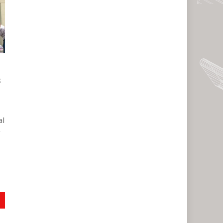
s
al
e