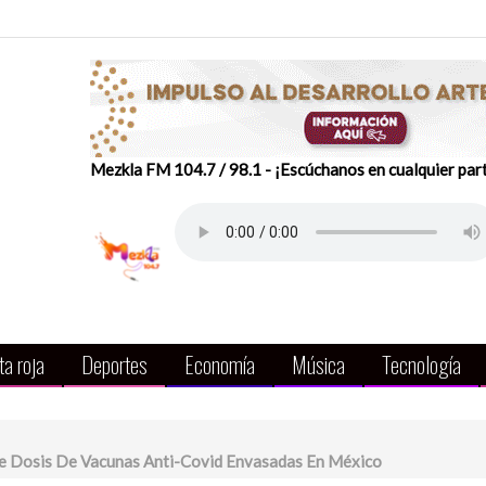
Mezkla FM 104.7 / 98.1 - ¡Escúchanos en cualquier par
a roja
Deportes
Economía
Música
Tecnología
De Dosis De Vacunas Anti-Covid Envasadas En México