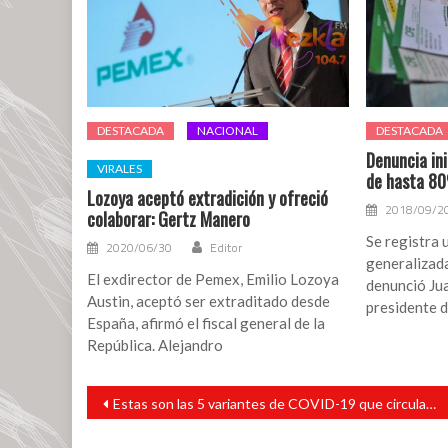
DESTACADA
NACIONAL
DESTACADA
Denuncia in
VIRALES
de hasta 80
Lozoya aceptó extradición y ofreció
2018/09/2
colaborar: Gertz Manero
Se registra u
2020/06/30
Editor
generalizada
El exdirector de Pemex, Emilio Lozoya
denunció Ju
Austin, aceptó ser extraditado desde
presidente 
España, afirmó el fiscal general de la
República. Alejandro
Navegación
Estas son las 5 variantes de COVID-19 que circulan en el estado de Veracruz
de
entradas