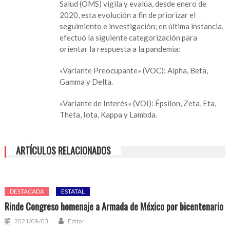
Salud (OMS) vigila y evalúa, desde enero de
Veracruz
2020, esta evolución a fin de priorizar el
seguimiento e investigación; en última instancia,
efectuó la siguiente categorización para
orientar la respuesta a la pandemia:
«Variante Preocupante» (VOC): Alpha, Beta,
Gamma y Delta.
«Variante de Interés» (VOI): Épsilon, Zeta, Eta,
Theta, Iota, Kappa y Lambda.
ARTÍCULOS RELACIONADOS
DESTACADA
ESTATAL
Rinde Congreso homenaje a Armada de México por bicentenario
2021/09/03
Editor