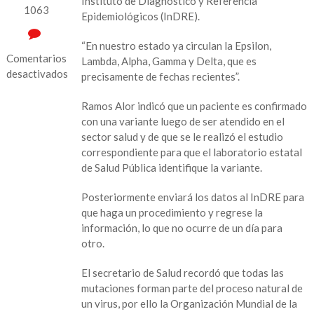
Instituto de Diagnóstico y Referencia
1063
Epidemiológicos (InDRE).
“En nuestro estado ya circulan la Epsilon,
Comentarios
Lambda, Alpha, Gamma y Delta, que es
desactivados
precisamente de fechas recientes”.
en
Ramos Alor indicó que un paciente es confirmado
Estas
con una variante luego de ser atendido en el
son
sector salud y de que se le realizó el estudio
las
correspondiente para que el laboratorio estatal
5
de Salud Pública identifique la variante.
variantes
de
Posteriormente enviará los datos al InDRE para
COVID-
que haga un procedimiento y regrese la
19
información, lo que no ocurre de un día para
que
otro.
circulan
en
El secretario de Salud recordó que todas las
el
mutaciones forman parte del proceso natural de
estado
un virus, por ello la Organización Mundial de la
de