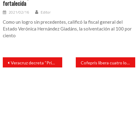
fortalecida
2021/02/16
Editor
Como un logro sin precedentes, calificó la fiscal general del
Estado Verónica Hernández Giadáns, la solventación al 100 por
ciento
Navegación
Veracruz decreta “Primera Semana contra la Tercera Ola de covid-19
Cofepris libera cuatro lotes con 2.3 millones de dosis de vacunas anti-Covid envasadas en México
de
entradas