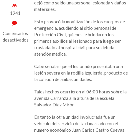
dejó como saldo una persona lesionada y daños
materiales.
1941
Esto provocó la movilización de los cuerpos de
emergencia, acudiendo al sitio personal de
Comentarios
Protección Civil, quienes le brindaron los
desactivados
primeros auxilios al lesionado para luego ser
trasladado al hospital civil para su debida
en
atención médica.
Colisiona
taxi
Cabe señalar que el lesionado presentaba una
contra
lesión severa en la rodilla izquierda, producto de
motocicleta
la colisión de ambas unidades.
en
Catemaco;
Tales hechos ocurrieron al 06:00 horas sobre la
resulta
avenida Carranza a la altura de la escuela
un
Salvador Díaz Mirón.
lesionado
En tanto la otra unidad involucrada fue un
vehículo del servicio de taxi marcado con el
numero económico Juan Carlos Castro Cuevas