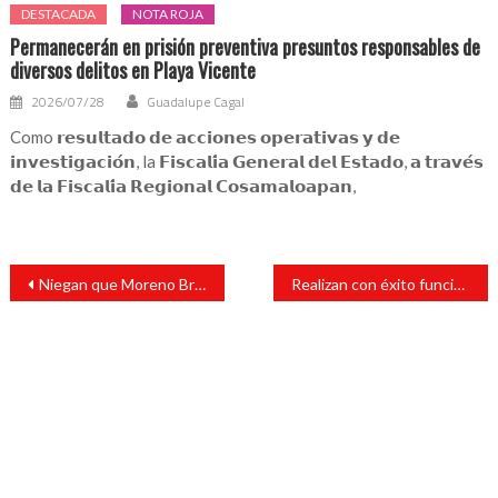
DESTACADA
NOTA ROJA
Permanecerán en prisión preventiva presuntos responsables de
diversos delitos en Playa Vicente
2026/07/28
Guadalupe Cagal
Como 𝗿𝗲𝘀𝘂𝗹𝘁𝗮𝗱𝗼 𝗱𝗲 𝗮𝗰𝗰𝗶𝗼𝗻𝗲𝘀 𝗼𝗽𝗲𝗿𝗮𝘁𝗶𝘃𝗮𝘀 𝘆 𝗱𝗲
𝗶𝗻𝘃𝗲𝘀𝘁𝗶𝗴𝗮𝗰𝗶𝗼́𝗻, la 𝗙𝗶𝘀𝗰𝗮𝗹𝗶́𝗮 𝗚𝗲𝗻𝗲𝗿𝗮𝗹 𝗱𝗲𝗹 𝗘𝘀𝘁𝗮𝗱𝗼, 𝗮 𝘁𝗿𝗮𝘃𝗲́𝘀
𝗱𝗲 𝗹𝗮 𝗙𝗶𝘀𝗰𝗮𝗹𝗶́𝗮 𝗥𝗲𝗴𝗶𝗼𝗻𝗮𝗹 𝗖𝗼𝘀𝗮𝗺𝗮𝗹𝗼𝗮𝗽𝗮𝗻,
Navegación
Niegan que Moreno Brizuela sea el próximo secretario de Gobierno
Realizan con éxito función de box en Santiago Tuxtla
de
entradas