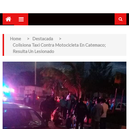
Home
>
Destacada
>
Colisiona Taxi Contra Motocicleta En Catemaco;
Resulta Un Lesionado