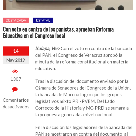
DESTACADA
ESTATAL
Con voto en contra de los panistas, aprueban Reforma
Educativa en el Congreso local
Xalapa, Ver.-
Con el voto en contra de la bancada
14
del PAN, el Congreso de Veracruz aprobó la
May 2019
minuta de la reforma constitucional en materia
educativa.
1307
Tras la discusión del documento enviado por la
Cámara de Senadores del Congreso de la Unión,
la bancada de Morena logró que los grupos
Comentarios
legislativos mixto PRI-PVEM, Del Lado
desactivados
Correcto de la Historia y MC-PRD se sumara a
la propuesta generada a nivel nacional.
en
Con
En la discusión los legisladores de la bancada del
voto
PAN se mostraron en contra del documento, al