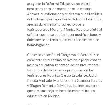
en
asegurar la Reforma Educativa no traerá
contra
beneficios para los docentes de la entidad.
de
Además, cuestionaron y criticaron que el análisis
los
del dictamen para aprobar la Reforma Educativa,
panistas,
apenas duró media hora, hecho que la
aprueban
legisladora de Morena, Mónica Robles, refutó al
Reforma
señalar que no se podían hacer modificaciones y
Educativa
únicamente se tenía que crear el documento de
en
homologación.
el
Congreso
Con esta votación, el Congreso de Veracruz se
local
convierte en el décimo en avalar la propuesta de
mejora educativa generado desde nivel federal.
En contra del dictamen se pronunciaron los
legisladores Rodrigo García Escalante, Judith
Pineda Andrade, María Josefina Gamboa Torales
y Bingen Rementería Molina, quienes acusaron
que la misma deja en incertidumbre el futuro
educativo en México.