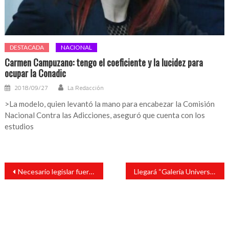
DESTACADA
NACIONAL
Carmen Campuzano: tengo el coeficiente y la lucidez para
ocupar la Conadic
2018/09/27
La Redacción
>La modelo, quien levantó la mano para encabezar la Comisión
Nacional Contra las Adicciones, aseguró que cuenta con los
estudios
Navegación
Necesario legislar fuertemente para reducir tala, expresa regidor
Llegará “Galería Universitaria” dirigida a jóvenes de bachillerato
de
entradas