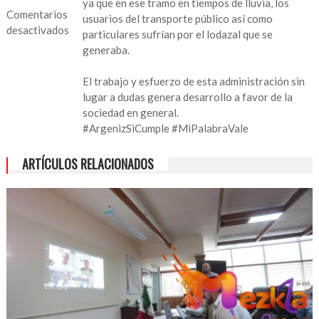
ya que en ese tramo en tiempos de lluvia, los
Comentarios
usuarios del transporte público así como
desactivados
particulares sufrían por el lodazal que se
generaba.
en
Concluida
El trabajo y esfuerzo de esta administración sin
la
lugar a dudas genera desarrollo a favor de la
pavimentación
sociedad en general.
del
#ArgenizSiCumple
#MiPalabraVale
camino
Zacatales-
ARTÍCULOS RELACIONADOS
Ojo
de
Agua