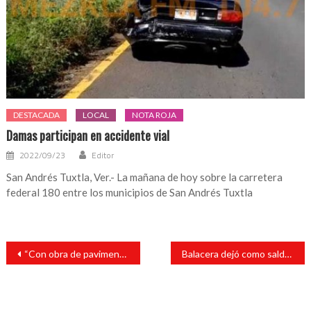
DESTACADA
LOCAL
NOTA ROJA
Damas participan en accidente vial
2022/09/23
Editor
San Andrés Tuxtla, Ver.- La mañana de hoy sobre la carretera
federal 180 entre los municipios de San Andrés Tuxtla
Navegación
“Con obra de pavimentación mejoramos el acceso a niños de kínder y primaria en Cebadilla Chica”: Tavo Pérez
Balacera dejó como saldo una persona muerta y un detenido en Catemaco
de
entradas