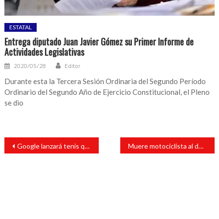
ESTATAL
Entrega diputado Juan Javier Gómez su Primer Informe de
Actividades Legislativas
2020/05/28
Editor
Durante esta la Tercera Sesión Ordinaria del Segundo Período
Ordinario del Segundo Año de Ejercicio Constitucional, el Pleno
se dio
Navegación
Google lanzará tenis que te avisarán cuando engordes
Muere motociclista al derrapar en Santiago Tuxtla
de
entradas