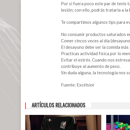
lanzará
Por si fuera poco este par de tenis t
tenis
lesión; con ello, podrás tratarla a l
que
te
Te compartimos algunos tips para ev
avisarán
cuando
No consumir productos saturados e
engordes
Comer cincos veces al día (desayuno,
El desayuno debe ser la comida más 
Practicas actividad física por lo m
Evitar el estrés. Cuando nos estres
contribuye al aumento de peso.
Sin duda alguna, la tecnología nos s
Fuente: Excélsior
ARTÍCULOS RELACIONADOS