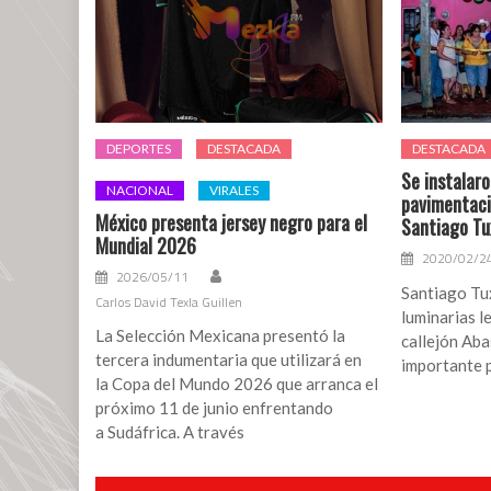
DEPORTES
DESTACADA
DESTACADA
Se instalaro
NACIONAL
VIRALES
pavimentaci
México presenta jersey negro para el
Santiago Tu
Mundial 2026
2020/02/2
2026/05/11
Santiago Tux
Carlos David Texla Guillen
luminarias l
La Selección Mexicana presentó la
callejón Aba
tercera indumentaria que utilizará en
importante 
la Copa del Mundo 2026 que arranca el
próximo 11 de junio enfrentando
a Sudáfrica. A través
Navegación