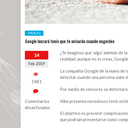
VIRALES
Google lanzará tenis que te avisarán cuando engordes
¿Te imaginas que ‘algo’ además de la
14
realidad, aunque no lo creas, Googl
Feb 2019
La compañía Google de la mano de la
detectar cuando una persona sube d
1481
Por medio de sensores se detectará l
Comentarios
Nike presenta novedosos tenis estilo
desactivados
El objetivo es prevenir complicacion
en
que podrían presentarse como compl
Google