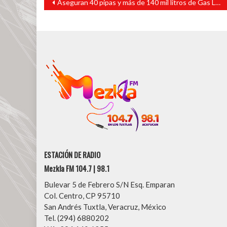
Aseguran 40 pipas y más de 140 mil litros de Gas LP en Puebla; hay 23 detenidos
de
entradas
ESTACIÓN DE RADIO
Mezkla FM 104.7 | 98.1
Bulevar 5 de Febrero S/N Esq. Emparan
Col. Centro, CP 95710
San Andrés Tuxtla, Veracruz, México
Tel. (294) 6880202