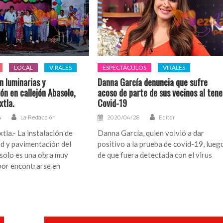
LOCAL
VIRALES
ESPECTÁCULOS
VIRALES
n luminarias y
Danna García denuncia que sufre
ón en callejón Abasolo,
acoso de parte de sus vecinos al tene
xtla.
Covid-19
4
La Redacción
2020/04/28
Editor
tla.- La instalación de
Danna García, quien volvió a dar
ed y pavimentación del
positivo a la prueba de covid-19, lueg
solo es una obra muy
de que fuera detectada con el virus
por encontrarse en