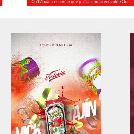
Cuitláhuac reconoce que policías no sirven; pide Guardia Nacional