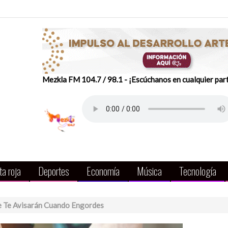
Mezkla FM 104.7 / 98.1 - ¡Escúchanos en cualquier par
a roja
Deportes
Economía
Música
Tecnología
e Te Avisarán Cuando Engordes