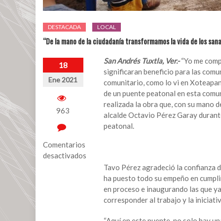
DESTACADA
LOCAL
“De la mano de la ciudadanía transformamos la vida de los san
San Andrés Tuxtla, Ver.-
“Yo me compr
18
significaran beneficio para las comu
Ene 2021
comunitario, como lo vi en Xoteapan,
de un puente peatonal en esta comun
realizada la obra que, con su mano de
963
alcalde Octavio Pérez Garay durante
peatonal.
Comentarios
desactivados
Tavo Pérez agradeció la confianza de
en
ha puesto todo su empeño en cumplir
“De
en proceso e inaugurando las que ya
la
corresponder al trabajo y la iniciati
mano
de
“Aquí en este puente, no solo hay u