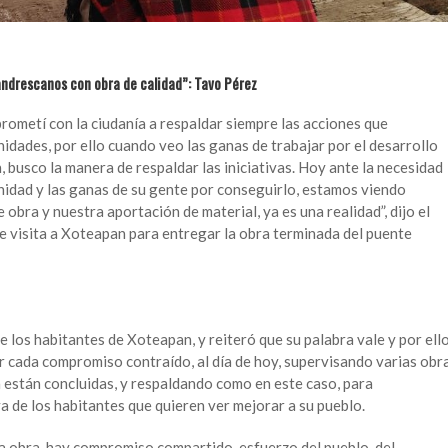
andrescanos con obra de calidad”: Tavo Pérez
ometí con la ciudanía a respaldar siempre las acciones que
nidades, por ello cuando veo las ganas de trabajar por el desarrollo
 busco la manera de respaldar las iniciativas. Hoy ante la necesidad
idad y las ganas de su gente por conseguirlo, estamos viendo
 obra y nuestra aportación de material, ya es una realidad”, dijo el
 visita a Xoteapan para entregar la obra terminada del puente
 los habitantes de Xoteapan, y reiteró que su palabra vale y por ell
 cada compromiso contraído, al día de hoy, supervisando varias obr
 están concluidas, y respaldando como en este caso, para
va de los habitantes que quieren ver mejorar a su pueblo.
na obra, hay compromiso compartido, esfuerzo del pueblo, del