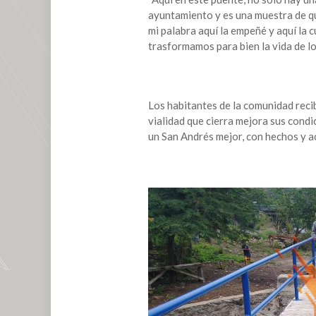
la
ayuntamiento y es una muestra de qu
ciudadanía
mi palabra aquí la empeñé y aquí la c
transformamos
trasformamos para bien la vida de lo
la
vida
de
los
Los habitantes de la comunidad recib
sanandrescanos
vialidad que cierra mejora sus condi
con
un San Andrés mejor, con hechos y a
obra
de
calidad”:
Tavo
Pérez