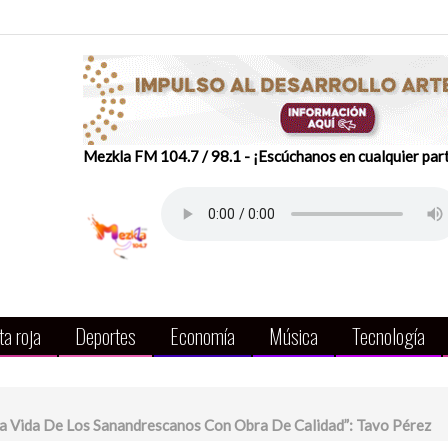
Mezkla FM 104.7 / 98.1 - ¡Escúchanos en cualquier par
a roja
Deportes
Economía
Música
Tecnología
 Vida De Los Sanandrescanos Con Obra De Calidad”: Tavo Pérez