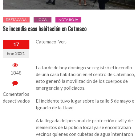
DESTACADA
LOCAL
NOTA ROJA
Se incendia casa habitación en Catmaco
Catemaco, Ver.-
17
Ene 2021
La tarde de hoy domingo se registró el incendio
1848
de una casa habitación en el centro de Catemaco,
esto generó la movilización de los cuerpos de
emergencia y policiacos.
Comentarios
desactivados
El incidente tuvo lugar sobre la calle 5 de mayo e
Ignacio de la Llave.
en
Se
A la llegada del personal de protección civil y de
incendia
elementos de la policía local ya se encontraban
casa
vecinos quienes con cubetas de agua intentaron
habitación