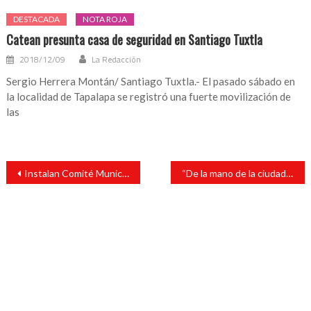
DESTACADA
NOTA ROJA
Catean presunta casa de seguridad en Santiago Tuxtla
2018/12/09
La Redacción
Sergio Herrera Montán/ Santiago Tuxtla.- El pasado sábado en
la localidad de Tapalapa se registró una fuerte movilización de
las
Navegación
Instalan Comité Municipal de Redes Sociales Progresistas en San Andrés Tuxtla
“De la mano de la ciudadanía transformamos la vida de los sanandrescanos con obra de calidad”: Tavo Pérez
de
entradas