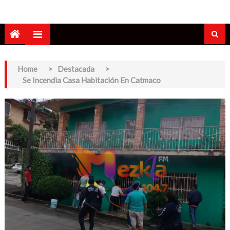
Home
>
Destacada
>
Se Incendia Casa Habitación En Catmaco