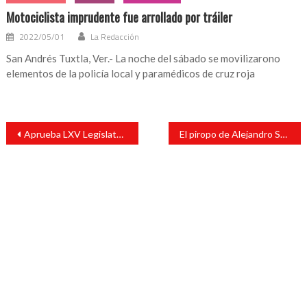
Motociclista imprudente fue arrollado por tráiler
2022/05/01
La Redacción
San Andrés Tuxtla, Ver.- La noche del sábado se movilizarono
elementos de la policía local y paramédicos de cruz roja
Navegación
Aprueba LXV Legislatura observaciones hechas por el Gobernador al Decreto 582
El piropo de Alejandro Speitzer a Ester Expósito, que enamora con este ‘look’ en la inauguración de la Mostra
de
entradas