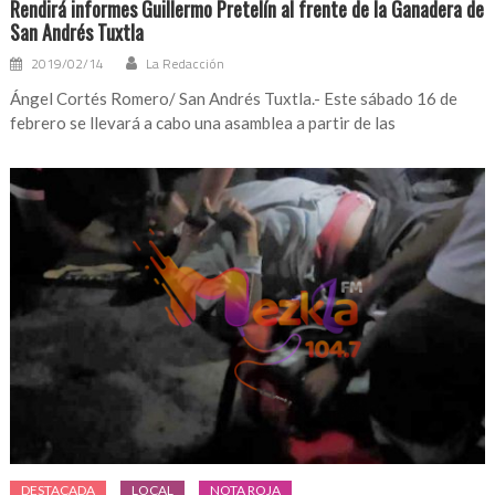
Rendirá informes Guillermo Pretelín al frente de la Ganadera de
San Andrés Tuxtla
2019/02/14
La Redacción
Ángel Cortés Romero/ San Andrés Tuxtla.- Este sábado 16 de
febrero se llevará a cabo una asamblea a partir de las
DESTACADA
LOCAL
NOTA ROJA