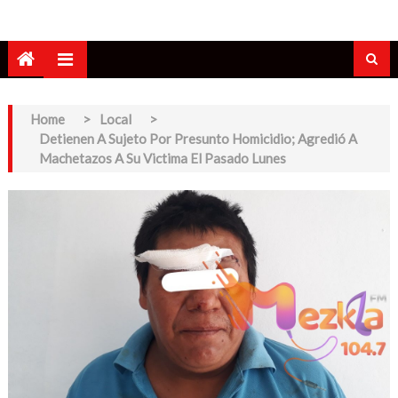
Home
>
Local
>
Detienen A Sujeto Por Presunto Homicidio; Agredió A
Machetazos A Su Victima El Pasado Lunes