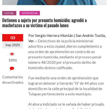
LOCAL
NOTA ROJA
Detienen a sujeto por presunto homicidio; agredió a
machetazos a su victima el pasado lunes
Por Sergio Herrera Montán |
San Andrés Tuxtla,
03
Ver. –
Detectives de la policía ministerial
Sep 2020
adscritos a esta ciudad, dieron cumplimiento a
una orden de aprehensión en contra de un
presunto homicida, mediante el proceso penal
1896
número 48/2020 por el presunto delito de
homicidio doloso calificado.
Comentarios
Fue mediante una orden de aprehensión que
desactivados
lograron detener a Gerardo “N” de 44 años con
domicilio en la calle principal de la localidad de
en
Tulapan perteneciente a este municipio.
Detienen
a
Al ahora indiciado se le señala de haber privado
sujeto