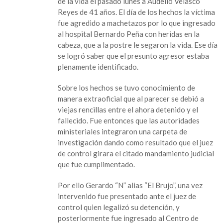
de la vida el pasado lunes a Audelio Velasco
por
Reyes de 41 años. El día de los hechos la víctima
presunto
fue agredido a machetazos por lo que ingresado
homicidio;
al hospital Bernardo Peña con heridas en la
agredió
cabeza, que a la postre le segaron la vida. Ese día
a
se logró saber que el presunto agresor estaba
machetazos
plenamente identificado.
a
su
Sobre los hechos se tuvo conocimiento de
victima
manera extraoficial que al parecer se debió a
el
viejas rencillas entre el ahora detenido y el
pasado
fallecido. Fue entonces que las autoridades
lunes
ministeriales integraron una carpeta de
investigación dando como resultado que el juez
de control girara el citado mandamiento judicial
que fue cumplimentado.
Por ello Gerardo “N” alias “El Brujo”, una vez
intervenido fue presentado ante el juez de
control quien legalizó su detención, y
posteriormente fue ingresado al Centro de