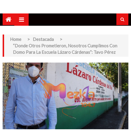
Home
>
Destacada
>
“Donde Otros Prometieron, Nosotros Cumplimos Con
Domo Para La Escuela Lázaro Cárdenas”: Tavo Pérez