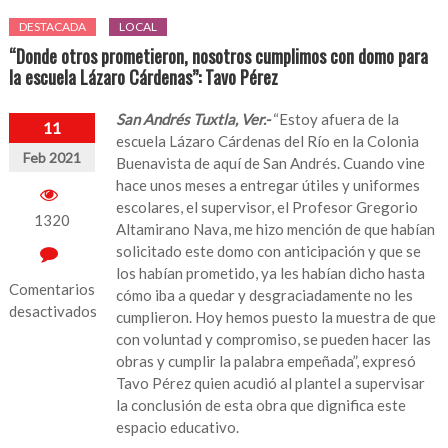
DESTACADA
LOCAL
“Donde otros prometieron, nosotros cumplimos con domo para
la escuela Lázaro Cárdenas”: Tavo Pérez
San Andrés Tuxtla, Ver.-
“Estoy afuera de la
11
escuela Lázaro Cárdenas del Río en la Colonia
Feb 2021
Buenavista de aquí de San Andrés. Cuando vine
hace unos meses a entregar útiles y uniformes
escolares, el supervisor, el Profesor Gregorio
1320
Altamirano Nava, me hizo mención de que habían
solicitado este domo con anticipación y que se
los habían prometido, ya les habían dicho hasta
Comentarios
cómo iba a quedar y desgraciadamente no les
desactivados
cumplieron. Hoy hemos puesto la muestra de que
con voluntad y compromiso, se pueden hacer las
en
obras y cumplir la palabra empeñada”, expresó
“Donde
Tavo Pérez quien acudió al plantel a supervisar
otros
la conclusión de esta obra que dignifica este
prometieron,
espacio educativo.
nosotros