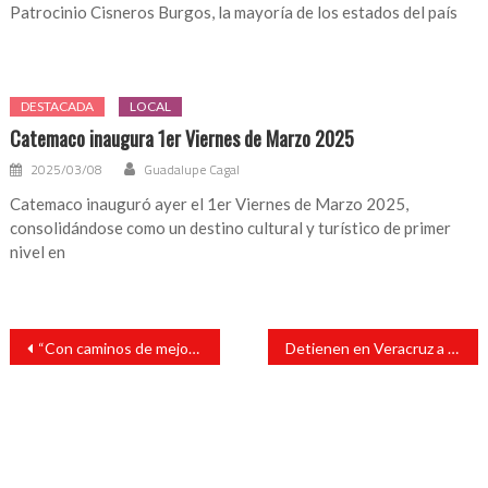
Patrocinio Cisneros Burgos, la mayoría de los estados del país
DESTACADA
LOCAL
Catemaco inaugura 1er Viernes de Marzo 2025
2025/03/08
Guadalupe Cagal
Catemaco inauguró ayer el 1er Viernes de Marzo 2025,
consolidándose como un destino cultural y turístico de primer
nivel en
Navegación
“Con caminos de mejor calidad acortamos distancias y construimos un San Andrés más unido”: Tavo Pérez
Detienen en Veracruz a implicada en caso Ericka Alonso y su esposo
de
entradas