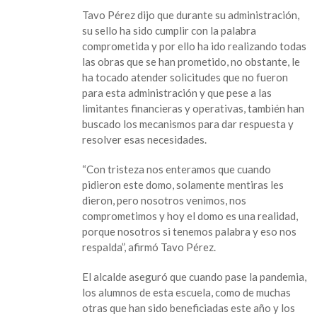
cumplimos
Tavo Pérez dijo que durante su administración,
con
su sello ha sido cumplir con la palabra
domo
comprometida y por ello ha ido realizando todas
para
las obras que se han prometido, no obstante, le
la
ha tocado atender solicitudes que no fueron
escuela
para esta administración y que pese a las
Lázaro
limitantes financieras y operativas, también han
Cárdenas”:
buscado los mecanismos para dar respuesta y
Tavo
resolver esas necesidades.
Pérez
“Con tristeza nos enteramos que cuando
pidieron este domo, solamente mentiras les
dieron, pero nosotros venimos, nos
comprometimos y hoy el domo es una realidad,
porque nosotros si tenemos palabra y eso nos
respalda”, afirmó Tavo Pérez.
El alcalde aseguró que cuando pase la pandemia,
los alumnos de esta escuela, como de muchas
otras que han sido beneficiadas este año y los