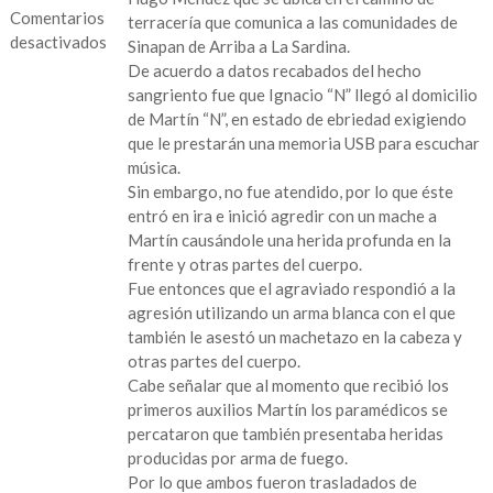
Comentarios
terracería que comunica a las comunidades de
desactivados
Sinapan de Arriba a La Sardina.
De acuerdo a datos recabados del hecho
en
sangriento fue que Ignacio “N” llegó al domicilio
Dos
de Martín “N”, en estado de ebriedad exigiendo
hombres
que le prestarán una memoria USB para escuchar
se
música.
aliaron
Sin embargo, no fue atendido, por lo que éste
a
entró en ira e inició agredir con un mache a
machetazos
Martín causándole una herida profunda en la
se
frente y otras partes del cuerpo.
encuentran
Fue entonces que el agraviado respondió a la
hospitalizados
agresión utilizando un arma blanca con el que
también le asestó un machetazo en la cabeza y
otras partes del cuerpo.
Cabe señalar que al momento que recibió los
primeros auxilios Martín los paramédicos se
percataron que también presentaba heridas
producidas por arma de fuego.
Por lo que ambos fueron trasladados de