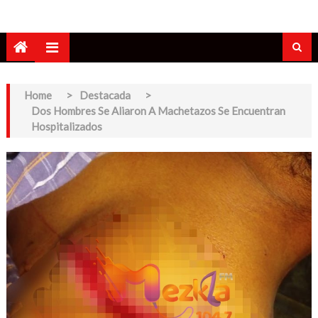
Home
>
Destacada
>
Dos Hombres Se Aliaron A Machetazos Se Encuentran
Hospitalizados