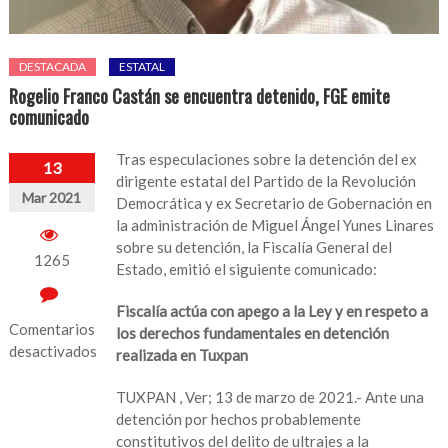
DESTACADA
ESTATAL
Rogelio Franco Castán se encuentra detenido, FGE emite
comunicado
Tras especulaciones sobre la detención del ex
13
dirigente estatal del Partido de la Revolución
Mar 2021
Democrática y ex Secretario de Gobernación en
la administración de Miguel Ángel Yunes Linares
sobre su detención, la Fiscalía General del
1265
Estado, emitió el siguiente comunicado:
Fiscalía actúa con apego a la Ley y en respeto a
Comentarios
los derechos fundamentales en detención
desactivados
realizada en Tuxpan
en
TUXPAN , Ver; 13 de marzo de 2021.- Ante una
Rogelio
detención por hechos probablemente
Franco
constitutivos del delito de ultrajes a la