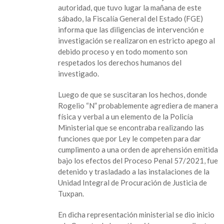
Castán
autoridad, que tuvo lugar la mañana de este
se
sábado, la Fiscalía General del Estado (FGE)
encuentra
informa que las diligencias de intervención e
detenido,
investigación se realizaron en estricto apego al
FGE
debido proceso y en todo momento son
emite
respetados los derechos humanos del
comunicado
investigado.
Luego de que se suscitaran los hechos, donde
Rogelio “N” probablemente agrediera de manera
física y verbal a un elemento de la Policía
Ministerial que se encontraba realizando las
funciones que por Ley le competen para dar
cumplimento a una orden de aprehensión emitida
bajo los efectos del Proceso Penal 57/2021, fue
detenido y trasladado a las instalaciones de la
Unidad Integral de Procuración de Justicia de
Tuxpan.
En dicha representación ministerial se dio inicio