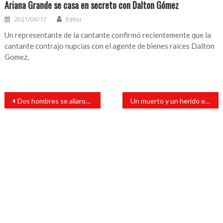
Ariana Grande se casa en secreto con Dalton Gómez
2021/05/17
Editor
Un representante de la cantante confirmó recientemente que la
cantante contrajo nupcias con el agente de bienes raíces Dalton
Gomez,
Navegación
Dos hombres se aliaron a machetazos se encuentran hospitalizados
Un muerto y un herido en tragico accidente automovilistico en Villa Comoapan
de
entradas