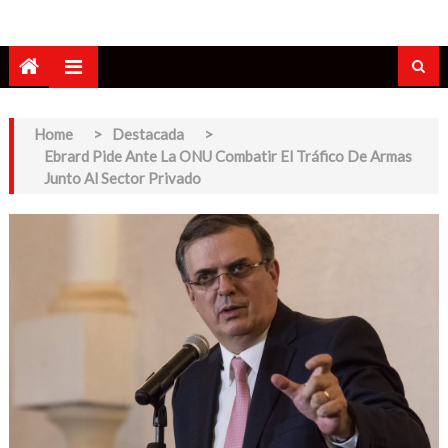
Home
>
Destacada
>
Ebrard Pide Ante La ONU Combatir El Tráfico De Armas
Junto Al Sector Privado