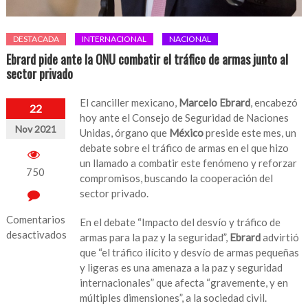
DESTACADA
INTERNACIONAL
NACIONAL
Ebrard pide ante la ONU combatir el tráfico de armas junto al
sector privado
El canciller mexicano,
Marcelo Ebrard
, encabezó
22
hoy ante el Consejo de Seguridad de Naciones
Nov 2021
Unidas, órgano que
México
preside este mes, un
debate sobre el tráfico de armas en el que hizo
un llamado a combatir este fenómeno y reforzar
750
compromisos, buscando la cooperación del
sector privado.
Comentarios
En el debate “Impacto del desvío y tráfico de
desactivados
armas para la paz y la seguridad”,
Ebrard
advirtió
que “el tráfico ilícito y desvío de armas pequeñas
en
y ligeras es una amenaza a la paz y seguridad
Ebrard
internacionales” que afecta “gravemente, y en
pide
múltiples dimensiones”, a la sociedad civil.
ante