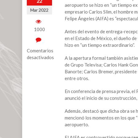
22
aeropuerto se hizo en “un tiempo ex
Mar 2022
empresario Carlos Slim, el hombre m
Felipe Ángeles (AIFA) es “espectacula
1000
Antes del evento de entrega-recepci
en el Estado de México, el dueño d
hizo en “un tiempo extraordinario”.
Comentarios
desactivados
A la apertura formal también asisti
de Grupo Televisa; Carlos Hank Gonz
en
Banorte; Carlos Bremer, presidente
El
entre otros.
AIFA
“es
En conferencia de prensa previa, e
una
anunció el inicio de su construcción,
construcción
espectacular”;
Además, destacó que dicha obra se hi
se
mencionó los momentos en los que “
hizo
aeropuerto.
en
un
El AIFA es controvertido porque r