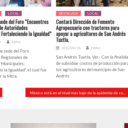
LOCAL
DESTACADA
LOCAL
ede del Foro “Encuentros
Contará Dirección de Fomento
de Autoridades
Agropecuario con tractores para
 Fortaleciendo la Igualdad”
apoyar a agricultores de San Andrés
Tuxtla.
8
Editor
2022/05/16
Editor
e sede del Foro
San Andrés Tuxtla, Ver.- Con la finalid
 Regionales de
de subsidiar costos de producción par
 Municipales:
los agricultores del municipio de San
 la Igualdad”, el cual fue
Andrés
r la Mtra.
México está en el nivel más bajo de la epidemia de covid desde 2020: López-Gatell