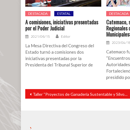
DESTACADA
ESTATAL
DESTACADA
A comisiones, iniciativas presentadas
Catemaco, s
por el Poder Judicial
Regionales 
Municipales:
2021/06/15
Editor
2023/04/1
La Mesa Directiva del Congreso del
Catemaco fu
Estado turnó a comisiones dos
“Encuentros
iniciativas presentadas por la
Autoridades
Presidenta del Tribunal Superior de
Fortaleciendo
presidido po
Navegación
Taller “Proyectos de Ganadería Sustentable y Silvopastoril” en Catemaco
de
entradas