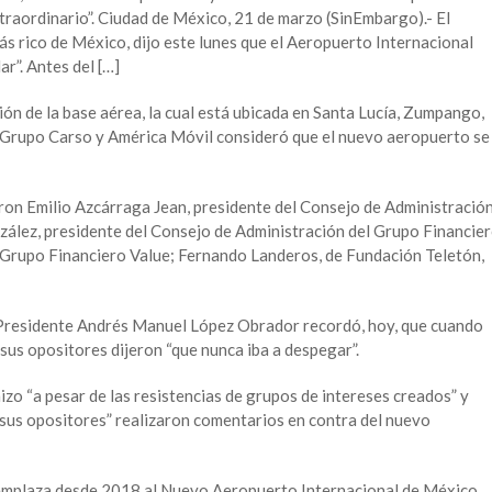
traordinario”. Ciudad de México, 21 de marzo (SinEmbargo).- El
ás rico de México, dijo este lunes que el Aeropuerto Internacional
r”. Antes del […]
ón de la base aérea, la cual está ubicada en Santa Lucía, Zumpango,
e Grupo Carso y América Móvil consideró que el nuevo aeropuerto se
eron Emilio Azcárraga Jean, presidente del Consejo de Administració
ález, presidente del Consejo de Administración del Grupo Financie
 Grupo Financiero Value; Fernando Landeros, de Fundación Teletón,
l Presidente Andrés Manuel López Obrador recordó, hoy, que cuando
 sus opositores dijeron “que nunca iba a despegar”.
zo “a pesar de las resistencias de grupos de intereses creados” y
sus opositores” realizaron comentarios en contra del nuevo
eemplaza desde 2018 al Nuevo Aeropuerto Internacional de México