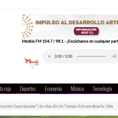
Mezkla FM 104.7 / 98.1 - ¡Escúchanos en cualquier par
a roja
Deportes
Economía
Música
Tecnología
rucción Espectacular”; Se Hizo En Un Tiempo Extraordinario: Slim