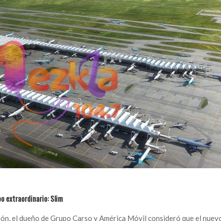
po extraordinario: Slim
ión, el dueño de Grupo Carso y América Móvil consideró que el nuev