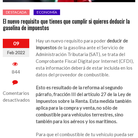
DESTACADA
ECONOMÍA
El nuevo requisito que tienes que cumplir si quieres deducir la
gasolina de impuestos
Hay un nuevo requisito para poder
deducir de
09
impuestos
de la gasolina ante el Servicio de
Feb 2022
Administración Tributaria (SAT), se trata del
Comprobante Fiscal Digital por Internet (CFDI),
esta información deberá de estar incluida en los
844
datos del proveedor de combustible.
Esto es resultado de la reforma al segundo
Comentarios
párrafo, fracción III del artículo 27 de la Ley de
desactivados
Impuestos sobre la Renta. Esta medida también
aplica para la compra y venta, no sólo de
en
combustible para vehículos terrestres, sino
El
también para los aéreos y los marítimos.
nuevo
requisito
Para que el combustible de tu vehículo pueda ser
que