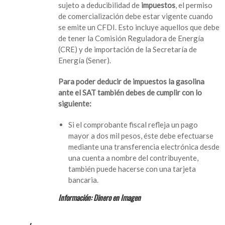
sujeto a deducibilidad de
impuestos
, el permiso
tienes
de comercialización debe estar vigente cuando
que
se emite un CFDI. Esto incluye aquellos que debe
cumplir
de tener la Comisión Reguladora de Energía
si
(CRE) y de importación de la Secretaría de
quieres
Energía (Sener).
deducir
la
Para poder deducir de impuestos la gasolina
gasolina
ante el SAT también debes de cumplir con lo
de
siguiente:
impuestos
Si el comprobante fiscal refleja un pago
mayor a dos mil pesos, éste debe efectuarse
mediante una transferencia electrónica desde
una cuenta a nombre del contribuyente,
también puede hacerse con una tarjeta
bancaria.
Información: Dinero en Imagen