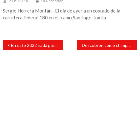
2019/01/10
La Redacción
Sergio Herrera Montán.- El día de ayer a un costado de la
carretera federal 180 en el tramo Santiago Tuxtla
Navegación
En este 2022 nada parará a “Cumbre Tajín”: Rafa Fararoni
Descubren cómo chimpancés tratan sus heridas con insectos
de
entradas