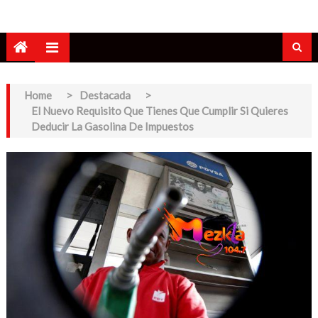
Home
>
Destacada
>
El Nuevo Requisito Que Tienes Que Cumplir Si Quieres
Deducir La Gasolina De Impuestos