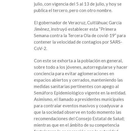
julio, con vigencia del 5 al 13 de julio, y hoy se
“Primera
publica el tercero, pero con otro nombre.
Semana
contra
El gobernador de Veracruz, Cuitláhuac García
la
Jiménez, instruyó establecer esta “Primera
Tercera
Semana contra la Tercera Ola de covid-19” para
Ola
contener la velocidad de contagios por SARS-
de
CoV-2.
covid-
19
Con este se exhorta a la población en general,
sobre todo a los jóvenes, autorregularse y hacer
conciencia para evitar aglomeraciones en
espacios abiertos y cerrados, manteniendo las
medidas sanitarias pertinentes con apego al
Semáforo Epidemiológico vigente en la entidad.
Asimismo, el llamado a presidentes municipales
para contralar eventos masivos y coadyuvar a
que la sociedad observe en todo momento las
recomendaciones del Consejo Estatal de Salud;
mientras que en el ámbito de su competencia