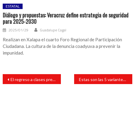
ESTATAL
Diálogo y propuestas: Veracruz define estrategia de seguridad
para 2025-2030
2025/01/29
Guadalupe Cagal
Realizan en Xalapa el cuarto Foro Regional de Participación
Ciudadana. La cultura de la denuncia coadyuva a prevenir la
impunidad.
Navegación
El regreso a clases presenciales será opcional, es urgente y necesario: AMLO
Estas son las 5 variantes de COVID-19 que circulan en el estado de Veracruz
de
entradas