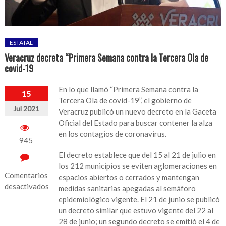
ESTATAL
Veracruz decreta “Primera Semana contra la Tercera Ola de
covid-19
En lo que llamó “Primera Semana contra la
15
Tercera Ola de covid-19”, el gobierno de
Jul 2021
Veracruz publicó un nuevo decreto en la Gaceta
Oficial del Estado para buscar contener la alza
en los contagios de coronavirus.
945
El decreto establece que del 15 al 21 de julio en
los 212 municipios se eviten aglomeraciones en
Comentarios
espacios abiertos o cerrados y mantengan
desactivados
medidas sanitarias apegadas al semáforo
epidemiológico vigente. El 21 de junio se publicó
en
un decreto similar que estuvo vigente del 22 al
Veracruz
28 de junio; un segundo decreto se emitió el 4 de
decreta