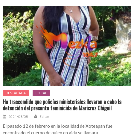
se
llevan
a
cabo
los
últimos
dos
actos
cívicos
del
periodo
escolar
febrero
–
DESTACADA
LOCAL
junio
2025
Ha trascendido que policías ministeriales llevaron a cabo la
detención del presunto feminicida de Maricruz Chiguil
2021/03/08
Editor
El pasado 12 de febrero en la localidad de Xoteapan fue
encontrado el cuerpo de quien en vida se llamara