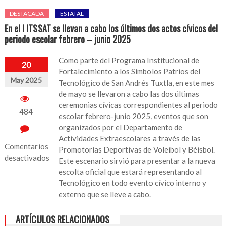
DESTACADA
ESTATAL
En el l ITSSAT se llevan a cabo los últimos dos actos cívicos del
periodo escolar febrero – junio 2025
Como parte del Programa Institucional de
20
Fortalecimiento a los Símbolos Patrios del
May 2025
Tecnológico de San Andrés Tuxtla, en este mes
de mayo se llevaron a cabo las dos últimas
ceremonias cívicas correspondientes al periodo
484
escolar febrero-junio 2025, eventos que son
organizados por el Departamento de
Actividades Extraescolares a través de las
Comentarios
Promotorías Deportivas de Voleibol y Béisbol.
desactivados
Este escenario sirvió para presentar a la nueva
escolta oficial que estará representando al
en
Tecnológico en todo evento cívico interno y
En
externo que se lleve a cabo.
el
l
ARTÍCULOS RELACIONADOS
ITSSAT