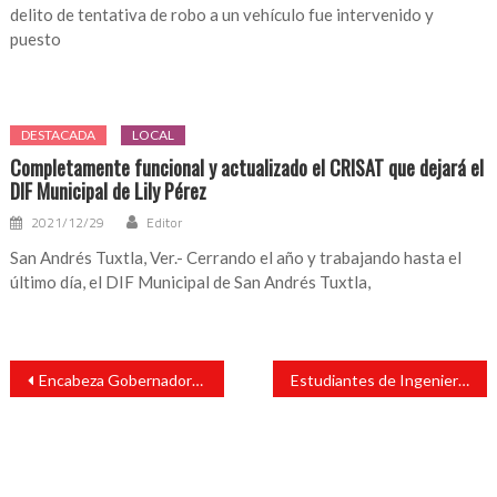
delito de tentativa de robo a un vehículo fue intervenido y
puesto
DESTACADA
LOCAL
Completamente funcional y actualizado el CRISAT que dejará el
DIF Municipal de Lily Pérez
2021/12/29
Editor
San Andrés Tuxtla, Ver.- Cerrando el año y trabajando hasta el
último día, el DIF Municipal de San Andrés Tuxtla,
Navegación
Encabeza Gobernadora Consejo Directivo de INVIVIENDA a favor de la certeza patrimonial
Estudiantes de Ingeniería Ambiental del ITSSAT, realizan visita a INECOL
de
entradas