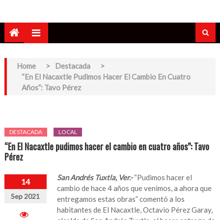
Home
>
Destacada
>
“En El Nacaxtle Pudimos Hacer El Cambio En Cuatro
Años”: Tavo Pérez
DESTACADA
LOCAL
“En El Nacaxtle pudimos hacer el cambio en cuatro años”: Tavo
Pérez
San Andrés Tuxtla, Ver.-
“Pudimos hacer el
14
cambio de hace 4 años que venimos, a ahora que
Sep 2021
entregamos estas obras” comentó a los
habitantes de El Nacaxtle, Octavio Pérez Garay,