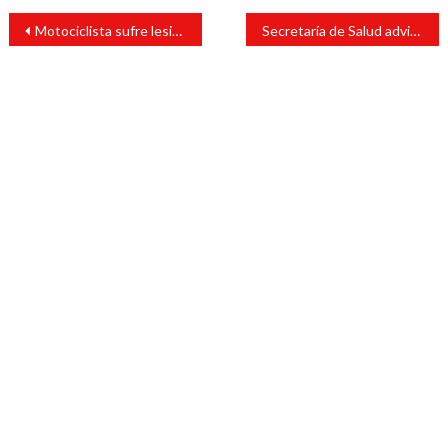
Navegación
Motociclista sufre lesión en el rostro tras chocar fue a parar al civil
Secretaría de Salud advierte por tarjeta de vacunación anticovid falsa
de
entradas