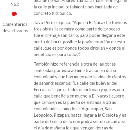
alcalde de San Andrés Tuxtla, al hacer entrega de
962
la calle principal totalmente pavimentada de
concreto hidráulico.
Tavo Pérez explicó: “Aquí en El Nacaxtle tuvimos
Comentarios
tres obras, la primera como parte del proceso
desactivados
fue el drenaje sanitario, para poder llegar a este
en
punto de hacer posible la pavimentación de esta
“En
calle, que es por donde todos circulan y donde el
El
beneficio es para todos”.
Nacaxtle
También hizo referencia a otra de las obras
pudimos
realizadas por esta administración en dicha
hacer
comunidad y que han mejorado la vida de cientos
el
de sanandrescanos: “La calle del bulevar del
cambio
Ferrocarril que ustedes mencionan y que es una
en
calle que beneficia en mucho a El Nacaxtle, pero
cuatro
que también es la puerta de entrada a otras
años”:
comunidades, como lo es Aguacapan, San
Tavo
Leopoldo, Pizapan, hasta llegar a la Ocelota y es
Pérez
parte del inicio de lo que podrá ser un circuito, si
el día de mañana los que vengan detrás de