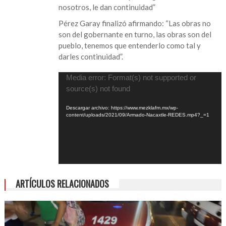
nosotros, le dan continuidad”
Pérez Garay finalizó afirmando: “Las obras no
son del gobernante en turno, las obras son del
pueblo, tenemos que entenderlo como tal y
darles continuidad”.
Reproductor
Media error: Format(s) not supported or
de
source(s) not found
vídeo
Descargar archivo: https://www.mezklafm.mx/wp-
content/uploads/2021/09/Armado-Nacaxtle-REDES.mp4?_=1
ARTÍCULOS RELACIONADOS