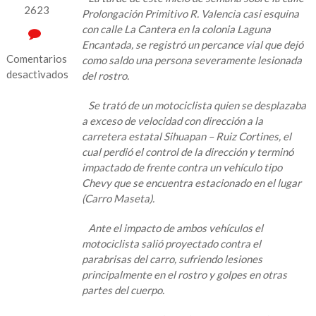
2623
Prolongación Primitivo R. Valencia casi esquina
con calle La Cantera en la colonia Laguna
Encantada, se registró un percance vial que dejó
Comentarios
como saldo una persona severamente lesionada
desactivados
del rostro.
en
Se trató de un motociclista quien se desplazaba
Motociclista
a exceso de velocidad con dirección a la
sufre
carretera estatal Sihuapan – Ruiz Cortines, el
lesión
cual perdió el control de la dirección y terminó
en
impactado de frente contra un vehículo tipo
el
Chevy que se encuentra estacionado en el lugar
rostro
(Carro Maseta).
tras
chocar
Ante el impacto de ambos vehículos el
fue
motociclista salió proyectado contra el
a
parabrisas del carro, sufriendo lesiones
parar
principalmente en el rostro y golpes en otras
al
partes del cuerpo.
civil