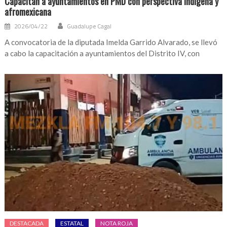
Capacitan a ayuntamientos en PMD con perspectiva indígena y
afromexicana
2026/04/22
Guadalupe Cagal
A convocatoria de la diputada Imelda Garrido Alvarado, se llevó
a cabo la capacitación a ayuntamientos del Distrito IV, con
DESTACADA
ESTATAL
NOTA ROJA