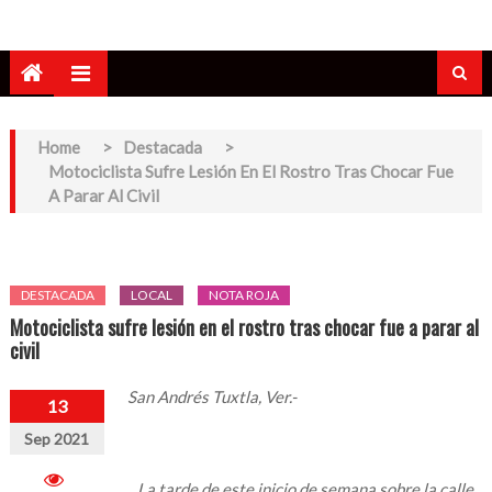
Home
>
Destacada
>
Motociclista Sufre Lesión En El Rostro Tras Chocar Fue
A Parar Al Civil
DESTACADA
LOCAL
NOTA ROJA
Motociclista sufre lesión en el rostro tras chocar fue a parar al
civil
San Andrés Tuxtla, Ver.-
13
Sep 2021
La tarde de este inicio de semana sobre la calle