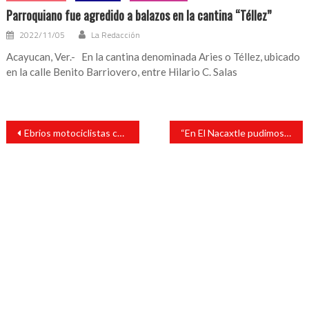
Parroquiano fue agredido a balazos en la cantina “Téllez”
2022/11/05
La Redacción
Acayucan, Ver.- En la cantina denominada Aries o Téllez, ubicado
en la calle Benito Barriovero, entre Hilario C. Salas
Navegación
Ebrios motociclistas chocan sobre el boulevard
“En El Nacaxtle pudimos hacer el cambio en cuatro años”: Tavo Pérez
de
entradas