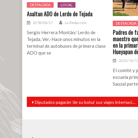
DESTACADA
LOCAL
Asaltan ADO de Lerdo de Tejada
2018/09/27
La Redacción
DESTACADA
Padres de f
Sergio Herrera Montán/ Lerdo de
maestro que
Tejada, Ver.-Hace unos minutos en la
en la primar
terminal de autobuses de primera clase
Hueyapan d
ADO que se
2025/10/1
El comité y p
escuela prima
Sauzal perte
Navegación
Diputados pagarán ‘de su bolsa’ sus viajes internacionales
de
entradas