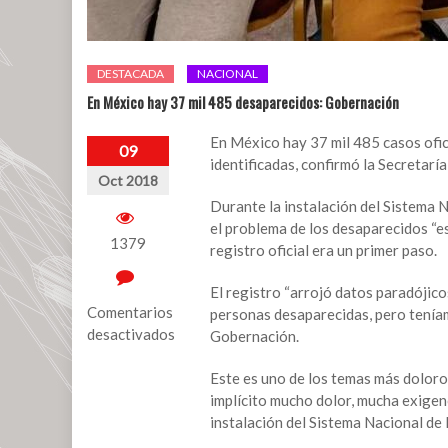
DESTACADA
NACIONAL
En México hay 37 mil 485 desaparecidos: Gobernación
En México hay 37 mil 485 casos ofic
09
identificadas, confirmó la Secretarí
Oct 2018
Durante la instalación del Sistema 
el problema de los desaparecidos “e
1379
registro oficial era un primer paso.
El registro “arrojó datos paradójic
Comentarios
personas desaparecidas, pero teníam
desactivados
Gobernación.
en
Este es uno de los temas más doloro
En
implícito mucho dolor, mucha exigen
México
instalación del Sistema Nacional d
hay