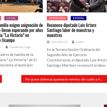
LOCAL
DESTACADA
ESTATAL
amilia exigen asignación de
Reconoce diputado Luis Arturo
 llevan esperando por años
Santiago labor de maestras y
ia “La Victoria” en
maestros
e Ocampo
2023/05/19
Editor
3
Guadalupe Cagal
En la Tercera Sesión Ordinaria del
adres de familia de la
Segundo Año de Ejercicio
ria " La Victoria " de El
Constitucional, el diputado Luis Artur
neciente al municipio
Santiago Martínez reconoció la labor
Por grave dolencia quemaron nervios del cuello a AMLO