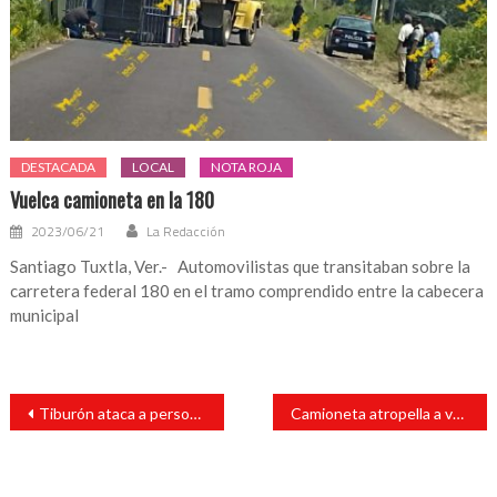
DESTACADA
LOCAL
NOTA ROJA
Vuelca camioneta en la 180
2023/06/21
La Redacción
Santiago Tuxtla, Ver.- Automovilistas que transitaban sobre la
carretera federal 180 en el tramo comprendido entre la cabecera
municipal
Navegación
Tiburón ataca a personas en la playa
Camioneta atropella a varias personas en Nueva York en el Día de la Independencia, hay 3 muertos y 7 heridos
de
entradas