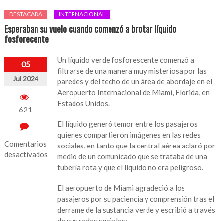
DESTACADA
INTERNACIONAL
Esperaban su vuelo cuando comenzó a brotar líquido
fosforecente
Un líquido verde fosforescente comenzó a
05
filtrarse de una manera muy misteriosa por las
Jul 2024
paredes y del techo de un área de abordaje en el
Aeropuerto Internacional de Miami, Florida, en
Estados Unidos.
621
El líquido generó temor entre los pasajeros
quienes compartieron imágenes en las redes
Comentarios
sociales, en tanto que la central aérea aclaró por
desactivados
medio de un comunicado que se trataba de una
tubería rota y que el líquido no era peligroso.
en
Esperaban
El aeropuerto de Miami agradeció a los
su
pasajeros por su paciencia y comprensión tras el
vuelo
derrame de la sustancia verde y escribió a través
cuando
de sus redes sociales: