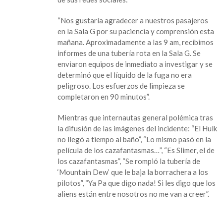
comenzó
a
“Nos gustaría agradecer a nuestros pasajeros
brotar
en la Sala G por su paciencia y comprensión esta
líquido
mañana. Aproximadamente a las 9 am, recibimos
fosforecente
informes de una tubería rota en la Sala G. Se
enviaron equipos de inmediato a investigar y se
determinó que el líquido de la fuga no era
peligroso. Los esfuerzos de limpieza se
completaron en 90 minutos”.
Mientras que internautas general polémica tras
la difusión de las imágenes del incidente: “El Hulk
no llegó a tiempo al baño”, “Lo mismo pasó en la
película de los cazafantasmas…”, “Es Slimer, el de
los cazafantasmas”, “Se rompió la tubería de
‘Mountain Dew’ que le baja la borrachera a los
pilotos”, “Ya Pa que digo nada! Si les digo que los
aliens están entre nosotros no me van a creer”.