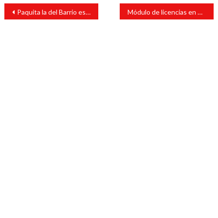
Navegación
Paquita la del Barrio es precandidata a una diputación
Módulo de licencias en San Andrés Tuxtla advierte medidas por Covid – 19
de
entradas