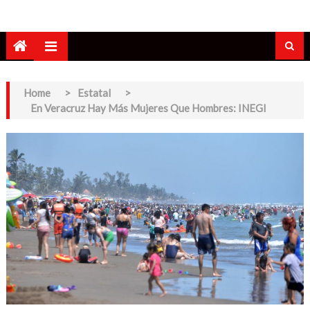
Home
>
Estatal
>
En Veracruz Hay Más Mujeres Que Hombres: INEGI