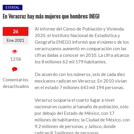
ESTATAL
En Veracruz hay más mujeres que hombres: INEGI
Al informe del Censo de Población y Vivienda
26
2020, el Instituto Nacional de Estadística y
Ene 2021
Geografía (INEGI) informó que el número de los
veracruzanos aumentó en comparación con las
cifras dadas a conocer en 2010. La cifra alcanza
1258
los 8 millones 62 mil 579 habitantes.
De acuerdo con los números, seis de cada diez
Comentarios
mexicanos radican en Veracruz. En 2010 vivían
desactivados
en el estado 7 millones 643 mil 194 personas.
en
Veracruz ocuparía el cuarto lugar a nivel
En
nacional en cuanto al tamaño de población, sólo
Veracruz
por debajo del Estado de México, con 17
hay
millones de habitantes; la Ciudad de México, con
más
9.2 millones de personas, y Jalisco, donde
mujeres
radican 8.3 millones de personas.