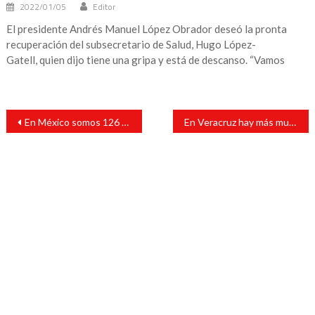
2022/01/05
Editor
El presidente Andrés Manuel López Obrador deseó la pronta
recuperación del subsecretario de Salud, Hugo López-
Gatell, quien dijo tiene una gripa y está de descanso. “Vamos
Navegación
En México somos 126 014 024 habitantes: Censo de Población y Vivienda
En Veracruz hay más mujeres que hombres: INEGI
de
entradas