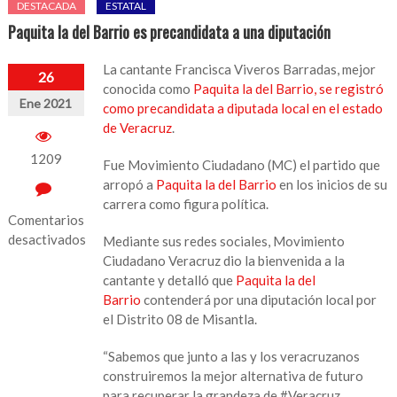
DESTACADA
ESTATAL
Paquita la del Barrio es precandidata a una diputación
La cantante Francisca Viveros Barradas, mejor
26
conocida como
Paquita la del Barrio, se registró
Ene 2021
como precandidata a diputada local en el estado
de Veracruz
.
1209
Fue Movimiento Ciudadano (MC) el partido que
arropó a
Paquita la del Barrio
en los inicios de su
carrera como figura política.
Comentarios
desactivados
Mediante sus redes sociales, Movimiento
Ciudadano Veracruz dio la bienvenida a la
en
cantante y detalló que
Paquita la del
Paquita
Barrio
contenderá por una diputación local por
la
el Distrito 08 de Misantla.
del
Barrio
“Sabemos que junto a las y los veracruzanos
es
construiremos la mejor alternativa de futuro
precandidata
para recuperar la grandeza de #Veracruz.