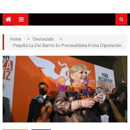
Home
>
Destacada
>
Paquita La Del Barrio Es Precandidata A Una Diputación