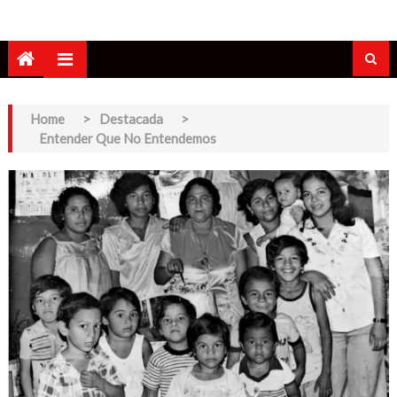
Home
>
Destacada
>
Entender Que No Entendemos