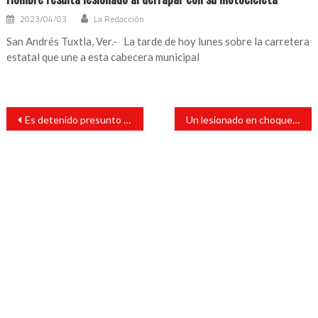
2023/04/03
La Redacción
San Andrés Tuxtla, Ver.- La tarde de hoy lunes sobre la carretera
estatal que une a esta cabecera municipal
Navegación
Es detenido presunto feminicida: FGE
Un lesionado en choque de motos
de
entradas