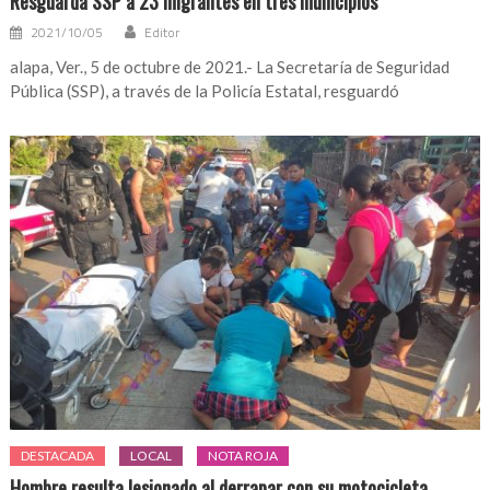
Resguarda SSP a 23 migrantes en tres municipios
2021/10/05
Editor
alapa, Ver., 5 de octubre de 2021.- La Secretaría de Seguridad
Pública (SSP), a través de la Policía Estatal, resguardó
DESTACADA
LOCAL
NOTA ROJA
Hombre resulta lesionado al derrapar con su motocicleta