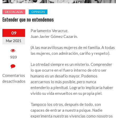
DESTACADA
OPINION
Entender que no entendemos
Parlamento Veracruz.
09
Juan Javier Gómez Cazarín.
Mar 2021
(A las maravillosas mujeres de mi familia. A todas
las mujeres, con admiración, cariño y respeto).
989
La otredad siempre es un misterio. Comprender
lo que ocurre en el fuero interno de otro ser
Comentarios
humano es un desafío mayor. Podemos
desactivados
acercarnos lo más posible, pero nunca
entenderlo a plenitud. Lograrlo implicaría haber
en
vivido su vida envueltos en su propia piel.
Entender
que
Tampoco los otros, después de todo, son
no
capaces de entrar a nuestra psique. Nadie
entendemos
experimenta nuestras vivencias como nosotros