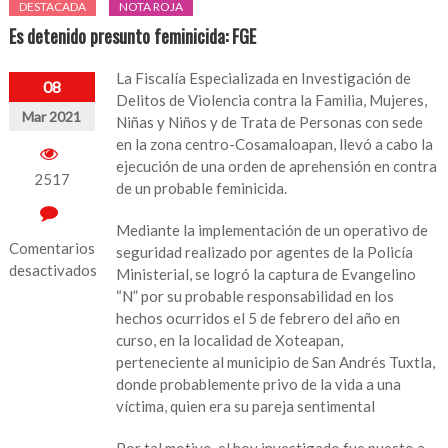
DESTACADA
NOTA ROJA
Es detenido presunto feminicida: FGE
La Fiscalía Especializada en Investigación de
08
Delitos de Violencia contra la Familia, Mujeres,
Mar 2021
Niñas y Niños y de Trata de Personas con sede
en la zona centro-Cosamaloapan, llevó a cabo la
ejecución de una orden de aprehensión en contra
2517
de un probable feminicida.
Mediante la implementación de un operativo de
Comentarios
seguridad realizado por agentes de la Policía
desactivados
Ministerial, se logró la captura de Evangelino
“N” por su probable responsabilidad en los
en
hechos ocurridos el 5 de febrero del año en
Es
curso, en la localidad de Xoteapan,
detenido
perteneciente al municipio de San Andrés Tuxtla,
presunto
donde probablemente privo de la vida a una
feminicida:
víctima, quien era su pareja sentimental
FGE
Por tal motivo, el hoy investigado fue puesto a