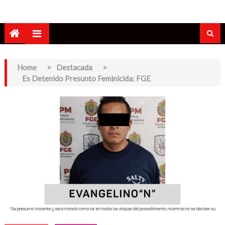
Home
>
Destacada
>
Es Detenido Presunto Feminicida: FGE