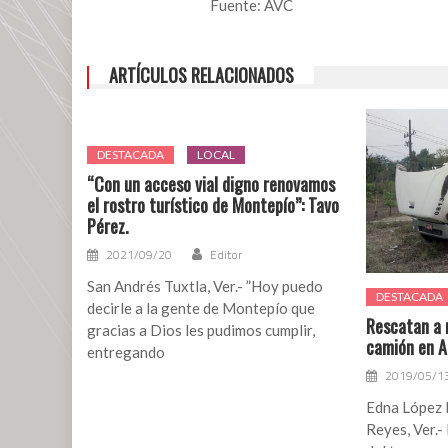
Fuente: AVC
Entre
2015
y
ARTÍCULOS RELACIONADOS
2016
mil
niñas
fueron
DESTACADA
LOCAL
obligadas
“Con un acceso vial digno renovamos
a
el rostro turístico de Montepío”: Tavo
llevar
Pérez.
a
2021/09/20
Editor
término
un
San Andrés Tuxtla, Ver.- ”Hoy puedo
DESTACADA
embarazo
decirle a la gente de Montepío que
Rescatan a 
por
gracias a Dios les pudimos cumplir,
camión en 
violación,
entregando
en
2019/05/1
Veracruz:
Edna López 
Activista
Reyes, Ver.-