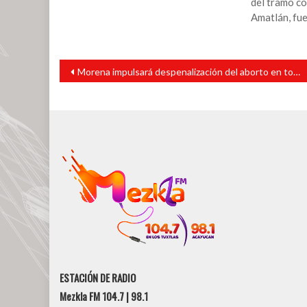
del tramo co
Amatlán, fu
Navegación
Morena impulsará despenalización del aborto en todo el país
de
entradas
ESTACIÓN DE RADIO
Mezkla FM 104.7 | 98.1