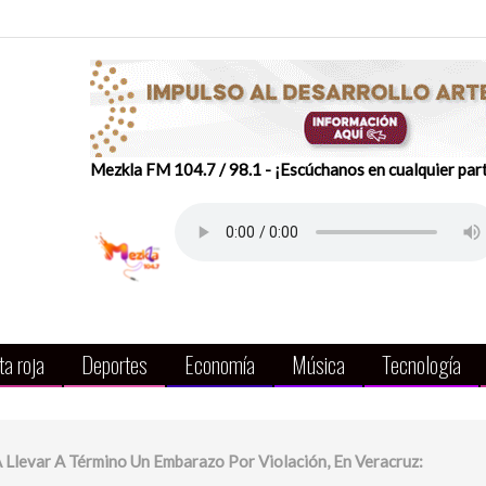
Mezkla FM 104.7 / 98.1 - ¡Escúchanos en cualquier par
a roja
Deportes
Economía
Música
Tecnología
 Llevar A Término Un Embarazo Por Violación, En Veracruz: