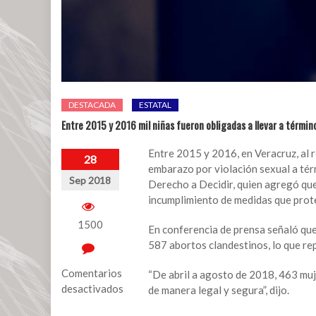
DESTACADA
ESTATAL
Entre 2015 y 2016 mil niñas fueron obligadas a llevar a términ
Entre 2015 y 2016, en Veracruz, al r
28
embarazo por violación sexual a térm
Sep 2018
Derecho a Decidir, quien agregó que 
incumplimiento de medidas que prote
1500
En conferencia de prensa señaló que 
587 abortos clandestinos, lo que rep
Comentarios
“De abril a agosto de 2018, 463 mu
desactivados
de manera legal y segura”, dijo.
en