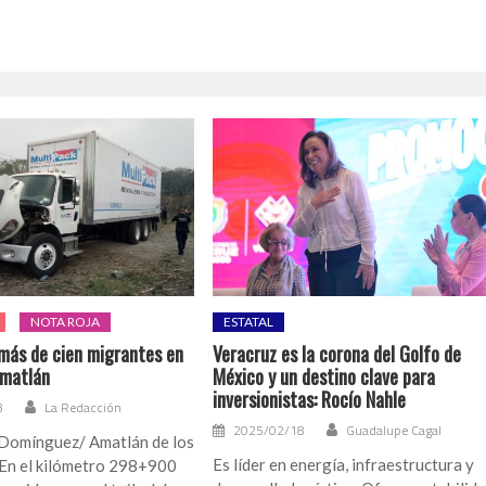
NOTA ROJA
ESTATAL
más de cien migrantes en
Veracruz es la corona del Golfo de
Amatlán
México y un destino clave para
inversionistas: Rocío Nahle
3
La Redacción
2025/02/18
Guadalupe Cagal
Domínguez/ Amatlán de los
Es líder en energía, infraestructura y
 En el kilómetro 298+900